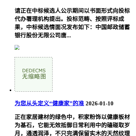
请正在中标候选人公示期间以书面形式向投标
代办署理机构提出。投标范畴、按照评标成
果，中标候选情面况发布如下：中国邮政储蓄
银行股份无限公司唐...
为您从头定义“健康家”的准
2026-01-10
正在家居建材的绿色中，积家粉饰以健康板材
为基石，它能无效抵御日常利用中的磕碰取岁
月，通透润泽，不只完满保留实木的天然纹理