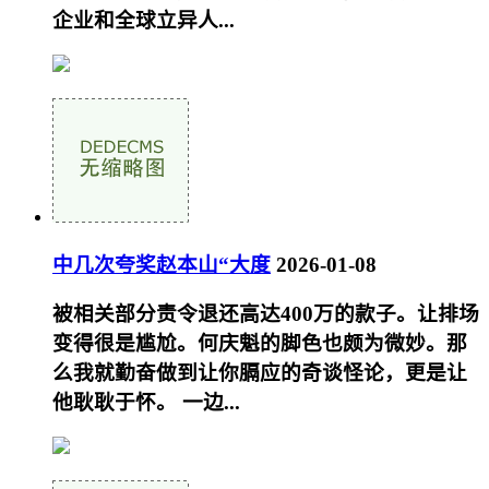
企业和全球立异人...
中几次夸奖赵本山“大度
2026-01-08
被相关部分责令退还高达400万的款子。让排场
变得很是尴尬。何庆魁的脚色也颇为微妙。那
么我就勤奋做到让你膈应的奇谈怪论，更是让
他耿耿于怀。 一边...