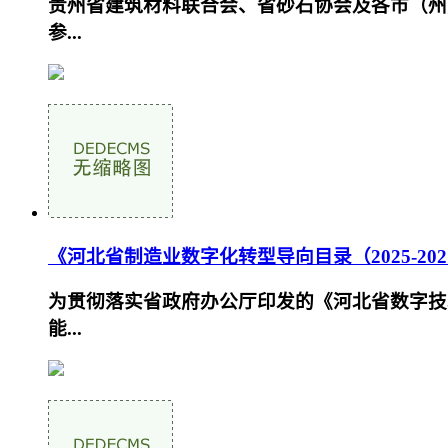
贵州省建筑材料联合会、省砂石协会及各市（州
参...
《河北省制造业数字化转型导向目录（2025-202
为贯彻落实省政府办公厅印发的《河北省数字技
能...