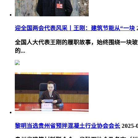
迎全国两会代表风采丨王刚：建筑节能从“一块
全国人大代表王刚的履职故事，始终围绕一块玻
的...
黎明当选贵州省预拌混凝土行业协会会长
2025-