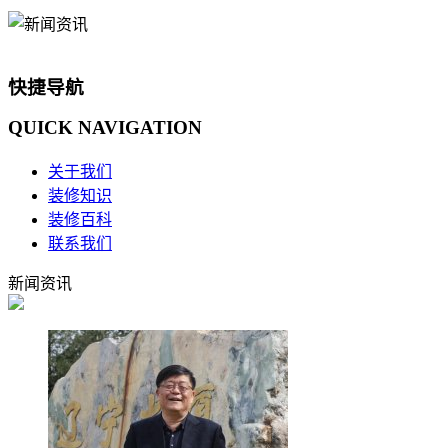
快捷导航
QUICK
NAVIGATION
关于我们
装修知识
装修百科
联系我们
新闻资讯