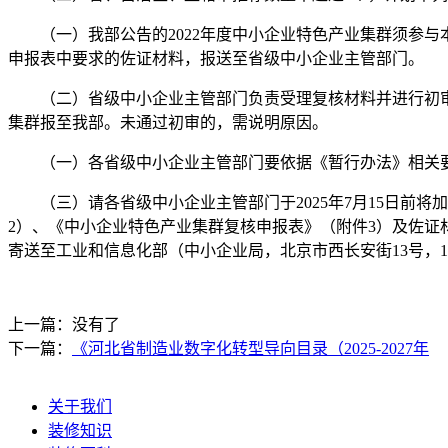
（一）我部公告的2022年度中小企业特色产业集群须参与
申报表中要求的佐证材料，报送至省级中小企业主管部门。
（二）省级中小企业主管部门负责受理复核材料并进行初审
集群报至我部。未通过初审的，需说明原因。
（一）各省级中小企业主管部门要依据《暂行办法》相关要
（三）请各省级中小企业主管部门于2025年7月15日前将
2）、《中小企业特色产业集群复核申报表》（附件3）及佐证材
寄送至工业和信息化部（中小企业局，北京市西长安街13号，10
上一篇：没有了
下一篇：
《河北省制造业数字化转型导向目录（2025-2027年
关于我们
装修知识