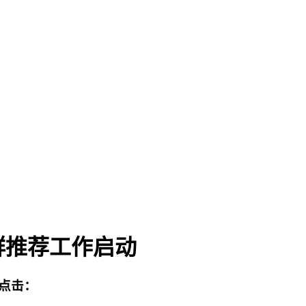
群推荐工作启动
点击：