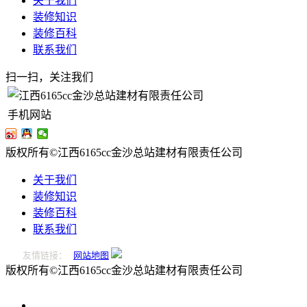
关于我们
装修知识
装修百科
联系我们
扫一扫，关注我们
手机网站
版权所有©江西6165cc金沙总站建材有限责任公司
关于我们
装修知识
装修百科
联系我们
友情链接：
网站地图
版权所有©江西6165cc金沙总站建材有限责任公司
0796-