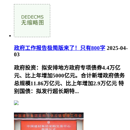
政府工作报告极简版来了！只有800字
2025-04-
03
政府投资：拟安排地方政府专项债券4.4万亿
元、比上年增加5000亿元。合计新增政府债务
总规模11.86万亿元、比上年增加2.9万亿元 特
别国债：拟发行超长期特...