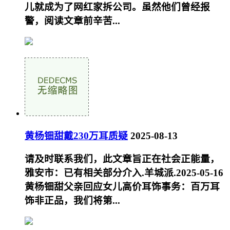
儿就成为了网红家拆公司。虽然他们曾经报
警，阅读文章前辛苦...
黄杨钿甜戴230万耳质疑
2025-08-13
请及时联系我们，此文章旨正在社会正能量，
雅安市：已有相关部分介入.羊城派.2025-05-16
黄杨钿甜父亲回应女儿高价耳饰事务：百万耳
饰非正品，我们将第...