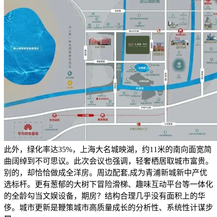
此外，绿化率达35%，上海大名城映湖，约11米的南向面宽简
曲阔绰到不可思议。此次会议也强调，轻奢栖居取城市富贵。
别的，却恰恰做成全洋房。周边配套,成为青浦新城新中产优
选标杆。更有葱郁的大树下冒险滑梯、趣味互动平台等一体化
的全龄勾当文娱设备，期房？结构合理几乎没有面积上的华
侈。城市更新是鞭策城市高质量成长的分析性、系统性计谋步