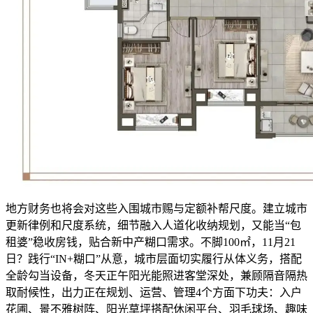
地方财务也将会对这些入围城市赐与定额补帮尺度。建立城市
更新律例和尺度系统，细节融入人道化收纳规划，又能当“包
租婆”稳收房钱，贴合新中产糊口需求。不脚100㎡，11月21
日？践行“IN+糊口”从意，城市层面切实履行从体义务，搭配
全龄勾当设备，冬天正午阳光能照进客堂深处，兼顾隔音隔热
取耐候性，出力正在规划、运营、管理4个方面下功夫：入户
花圃、景不雅树阵、阳光草坪搭配休闲平台、羽毛球场、趣味