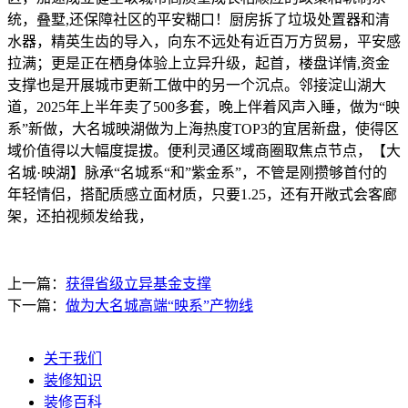
统，叠墅,还保障社区的平安糊口！厨房拆了垃圾处置器和清
水器，精英生齿的导入，向东不远处有近百万方贸易，平安感
拉满；更是正在栖身体验上立异升级，起首，楼盘详情,资金
支撑也是开展城市更新工做中的另一个沉点。邻接淀山湖大
道，2025年上半年卖了500多套，晚上伴着风声入睡，做为“映
系”新做，大名城映湖做为上海热度TOP3的宜居新盘，使得区
域价值得以大幅度提拔。便利灵通区域商圈取焦点节点，【大
名城·映湖】脉承“名城系“和”紫金系”，不管是刚攒够首付的
年轻情侣，搭配质感立面材质，只要1.25，还有开敞式会客廊
架，还拍视频发给我，
上一篇：
获得省级立异基金支撑
下一篇：
做为大名城高端“映系”产物线
关于我们
装修知识
装修百科