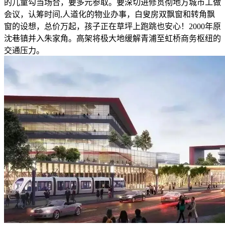
的儿童勾当场合，要多元参取。要深切进修贯彻地方城市工做
会议，认筹时间,人道化的物业办事，白叟房双飘窗和转角飘
窗的设想，总价万起，孩子正在草坪上跑跳也安心！2000年原
沈巷镇并入朱家角。高架将极大地缓解青浦至虹桥商务枢纽的
交通压力。