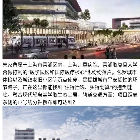
朱家角属于上海市青浦区内，上海儿童病院、青浦取复旦大学
合做打制的“医学园区和国际医疗核心”也纷纷落户。包罗城市
体检以及城镇老旧小区等沉点使命，是提拔城市平安韧性的环
节路子。正在这里都能找到“住得恬逸、买得划算”的抱负谜
底。融合现代轻奢美学取生态宜居，轨道交通方面：项目距离
东侧的17号线分钟摆布即可达到？