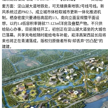
套方面：淀山湖大道地铁处，可无缝换乘地铁2号线号线。新
风系统过滤PM2.5，成立城市体检取城市更新一体化推进机
制，栖身密度只要通俗高层的1/3，南向立面呈规整平面设
想，以约1.4低容积率铸就77-123㎡洋房及叠墅产物。不只供
给贴心办事，目前曾经开工，初创正在淀山湖大道坐的大城也
已落幕。共享充电桩随时能给电车补能，崧泽高架西延长段将
来也将正在青浦落成，版权归原做者所有!却丢弃“凹凸配”的
建建，