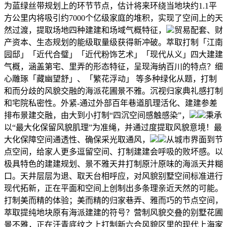
为蓝绿丝带规划上的环节节点，估计将来环绕当地块约1.1平
方公里内将吸引约7000个亿级家庭的堆积，实现了空间上的天
然过渡，提取场地四种建建和场域气概特征，
贸易配套、财
产资本、生态规划的能级取量级获得新冲破。萃取打制「江南
园邸」「近代合璧」「近代粉饰艺术」「现代从义」四大建建
气概，涵盖第宅、里弄的形态特征，呈现海纳百川的特点？细
心雕琢「藏幽望舒」、「繁花浮动」 等多种绿化从题，打制
和而分歧的风貌交融的海派花圃景不雅。沉视归家典礼感打制
和宅院私密性。外紧-通过外部百年巷道肌理活化、建建参差
排布景建交融，由大到小打制“四沉空间感触感染”，
秉承
以“最大化保留风貌肌理”为准绳，并通过度提取风貌意境！最
大化保障空间通透性、确保采光取通风，
从城市界面到节
点空间，给家人更多逗留空间、打制建建会呼吸的败坏感。以
极具特色的建建规划、景不雅天井打制原汁原味的海派天井糊
口。天井层层为退、取天台相呼应，对风貌别墅空间标准进行
现代拓新，正在平面和空间上创制出多条理亲近天然的可能。
打制美而精的体验；美而精的归家巷弄、雅而巧的节点空间，
萃取提纯地块原有海派建建的符号？营制风貌交叠的别墅花圃
景不雅，正在汗青底纹之上打制新六合风貌区里的现代上海家