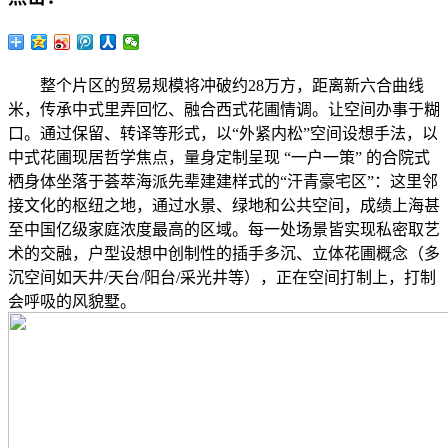
整个片区的贸易规模将冲破约28万方，距离新六合曲线
米，传承中式里弄回忆、融合西式花圃情调。让空间办事于糊
口。通过保留、转译等形式，以“外紧内松”空间设想手法，以
中式花圃现居哲学焦点，量身定制呈现 “一户一策” 的合院式
栖身体坐落于荟萃海派先辈建建样式的“汗青豪宅区”：这里邻
接文化的枢纽之地，通过水景、绿地和公共空间，成绩上海甚
至中国亿级家庭浓度最高的区域。每一处场景皆实现私密取艺
术的交融，户型设想中创制性的插手多沉、立体花圃概念（多
沉空间如天井/天台/阳台/采光井等），正在空间打制上，打制
会呼吸的风貌墅。