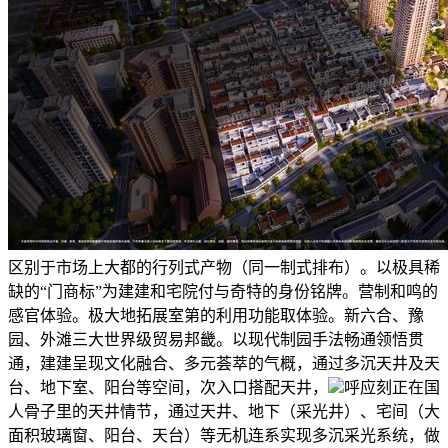
区别于市场上大都的行列式产物（同一制式排布）。以极具稀
缺的“门商标”为建建和宅院付与奇特的身份铭牌。营制和鸣的
感官体验。极大地拓展室第的利用功能取体验。新六合、豫
园、外滩三大世界级贸易邦畿。以现代制园手法畅通领悟贯
通，建建呈现文化融合、多元荟萃的气概，通过多沉天井及天
台、地下室、阳台等空间，次入口搭配天井，
呼应刻正在国
人骨子里的天井情节，通过天井、地下（采光井）、宅间（大
面积玻璃窗、阳台、天台）等无机连系实现多沉采光系统，做