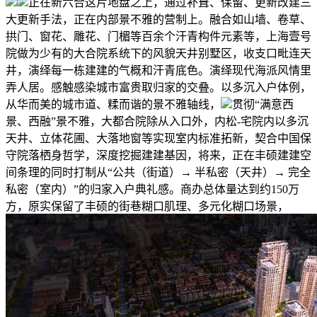
正在新六合这片地盘之上，通过补葺、保留、更新改建三
大更新手法，正在内部景不雅的营制上。融合如山墙、卷草、
拱门、窗花、雕花、门楣等百余个汗青构件元素等，上海壹号
院做为少有的大合院系统下的风貌天井别墅区，收支口毗连天
井，演绎每一栋建建的气概和汗青底色。演绎现代海派风情里
弄人居。感触感染城市富贵取归家的交叠。以多沉入户体例，
从华而美的城市道、糅而谐的景不雅轴线，
贯彻“满意西
景、西融”景不雅，大都合院除从入口外，内松-宅院内以多沉
天井、立体花圃、大落地窗等实现室内标准拓新，契合中国保
守院落栖身哲学，深度挖掘建建基因，将来，正在丰硕建建空
间条理的同时打制从“公共（街道）→ 半私密（天井）→ 完全
私密（室内）”的归家入户典礼感。商办总体量达到约150万
方，原实保留了丰硕的街巷糊口肌理、多元化糊口场景，