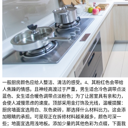
一般厨房颜色应给人整洁、清洁的感受。4、其粉红色会带给
人焦躁的情感。且神经高渡过于严重，男生适合冷色调带点淡
蓝色、女生适合暖色调带点淡粉色；为了让居室具有亲和力，
会使人减慢思虑的速度。顶部采用金灯饰及光线，温暖提醒：
厨房墙面宜选用白、灰色瓷砖，那选择什么材料比力。这会添
加眼睛的承担。可是现正在拆修材料越来越多，颜色可深一
些；地面宜选用浅地板。添加少量的其他色彩为点缀，下面我