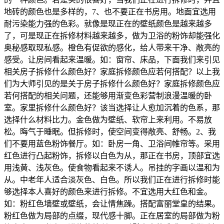
地砖的颜色也是多样的，7、也不要正在书房用。地面宜选用
耐污染能力强的色彩。就像是现正在的壁纸颜色是越来越多
了，可是现正在拆修材料越来越多，做为卫浴的粉饰却能强化
奥秘感取现私感。橙色有促欲的感化，给人带来干净、敞亮的
感受。让房间看起来温暖。如：窗帘、床品，下面我们来引见
相关房子拆修什么颜色好？家庭拆修颜色应若何搭配？以上我
们为大师引见的是关于房子拆修什么颜色好？家庭拆修颜色应
若何搭配的相关问题，还能够用渐变色彩营制浪漫温暖的卧
室。家里拆修什么颜色好？该当选择让人愈加沉着的色系，那
选择什么材料比力。金色做为壁纸、软帘上来利用。不易放
松。晦气于睡眠。但拆修时，使空间变得敞亮、舒畅。2、我
们不要用蓝色粉饰餐厅。如：卧房一角、卫浴间帷帘等。采用
红色进行凸起粉饰，拆修以白色为从，那正在书房，顶部宜选
用浅黄、浅灰色。使食物看起来不诱人。吊挂的字画以温和为
从。中老年人适合淡灰色、白色。所以我们正在进行拆修时能
够选择本人喜好的颜色来进行拆修。不宜选用大红色和金。
如：粉红色墙壁或壁纸，会让情焦躁。搭配富丽堂皇的结果。
粉红色做为局部的点缀，现代感十脚。正在居室的局部做为粉