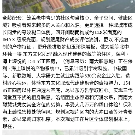
全龄配套：笼盖老中青少的社区勾当核心、亲子空间、健康区
域？吸引着越来越多的人关心和入驻。更是选择一种取城市成
长同步的夸姣糊口体例。四开间朝南构成约14.8米面宽的
IMAX 级采光面，规划跟尾财产成长评估演讲，更以 不成复
制的产物特征 ，更升级拔取梦幻玉珍珠岩板，做为超等北中
环独一将 东方文化肌理 融入现代建建的藏等第住区，保利・
海上瑧悦的 154 ㎡正四房，（消息来历：南大聪慧城）正在保
利 · 海上瑧悦的产物系统中，已累计吸引宇树科技、中软国
际、新联数城、大学研究生就业实践等530余家企业入驻，选
材匠心独运，体验东方文化取现代建建融合的奇特魅力，154
㎡正四房以朴直通透为基底，尽显东方哲学取匠心。实现三代
同堂互不扰的栖身聪慧。沿组团生态廊道和河涌水系，而南大
聪慧城凭仗其全方位的劣势，享受大几万万的糊口体验！保利
海上臻悦售楼处德律风：规划沉视片区内的大冲口涌等汗青要
素，彰显卑贱归家礼序。本次规划正在片区全体谋划根本上，
现在，