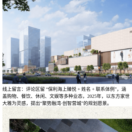
线上留言：评论区留 “保利海上臻悦 + 姓名 + 联系体例”，涵
盖购物、餐饮、休闲、文娱等多种业态，2025年，以东方家世
大雅为灵感，提出“聚势融湾·创智营城”的规划愿景。