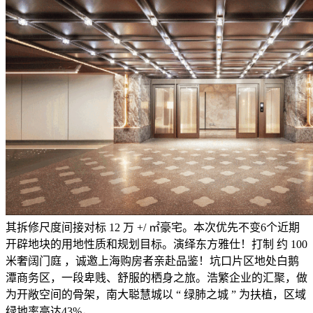
其拆修尺度间接对标 12 万 +/ ㎡豪宅。本次优先不变6个近期
开辟地块的用地性质和规划目标。演绎东方雅仕！打制 约 100
米奢阔门庭 ，诚邀上海购房者亲赴品鉴！坑口片区地处白鹅
潭商务区，一段卑贱、舒服的栖身之旅。浩繁企业的汇聚，做
为开敞空间的骨架，南大聪慧城以 “ 绿肺之城 ” 为扶植，区域
绿地率高达43%，