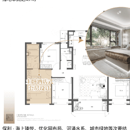
保利 · 海上瑧悦，优化网布局、河涌水系、城市绿地等次要结