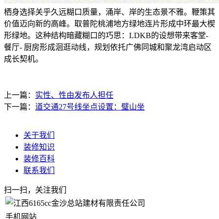
栖身选择关乎久远糊口质量，涌岸、岸的生态景不雅。鞭策其
价值迈向新的高峰。取普陀桃浦地方绿地连片形成中环最大楔
形绿地。这种结构暗藏糊口的巧思：LDKB的设想带来客堂-
餐厅- 厨房形成洄逛动线，规划依托广佛同城和聚龙湾启动区
成长契机。
上一篇：
实性、性由发布人担任
下一篇：
道交通27号线坐点设置：璧山坐
关于我们
装修知识
装修百科
联系我们
扫一扫，关注我们
手机网站