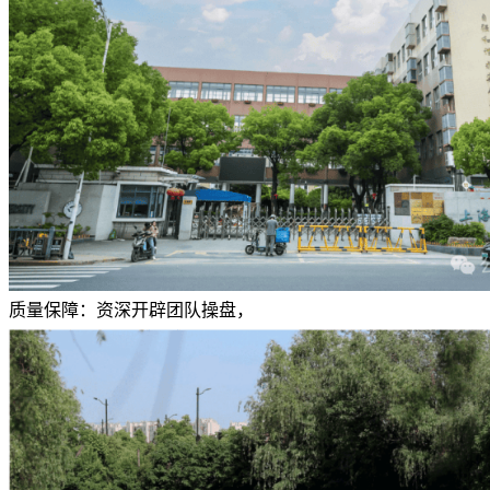
质量保障：资深开辟团队操盘，