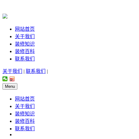
网站首页
关于我们
装修知识
装修百科
联系我们
关于我们
|
联系我们
|
Menu
网站首页
关于我们
装修知识
装修百科
联系我们