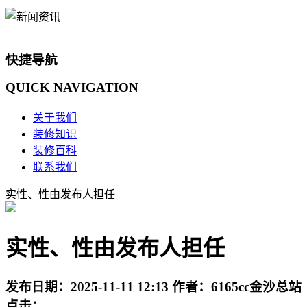
快捷导航
QUICK
NAVIGATION
关于我们
装修知识
装修百科
联系我们
实性、性由发布人担任
实性、性由发布人担任
发布日期：
2025-11-11 12:13
作者：
6165cc金沙总站
点击：