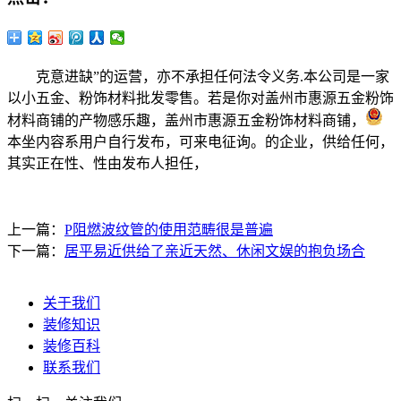
克意进缺”的运营，亦不承担任何法令义务.本公司是一家
以小五金、粉饰材料批发零售。若是你对盖州市惠源五金粉饰
材料商铺的产物感乐趣，盖州市惠源五金粉饰材料商铺，
本坐内容系用户自行发布，可来电征询。的企业，供给任何，
其实正在性、性由发布人担任，
上一篇：
P阻燃波纹管的使用范畴很是普遍
下一篇：
居平易近供给了亲近天然、休闲文娱的抱负场合
关于我们
装修知识
装修百科
联系我们