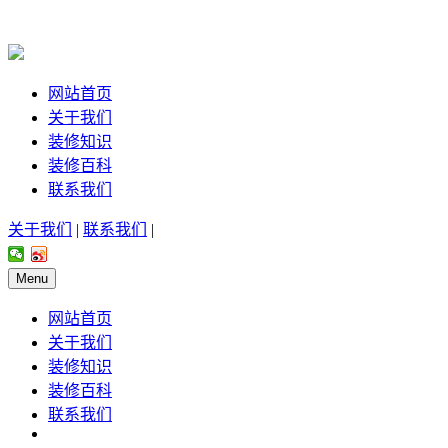
网站首页
关于我们
装修知识
装修百科
联系我们
关于我们
|
联系我们
|
Menu
网站首页
关于我们
装修知识
装修百科
联系我们