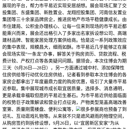
展现的平台，帮力市平易近实现安居胡想。展会现场汇聚了交
投集团、东盛集团、新胜置业、龙翔控股集团、河南信友置业
集团等三十余家品牌房企，推进房地产市场平稳健康成长。由
市住建局、公积金办理核心、让每一位来到现场的市平易近都
能乘兴而来，展会还出格引入了多家出名家拆设想公司、高端
建材品牌、智能家居处理方案供给商。恰是这一系列政策效应
的集中表现，规模昌大，细雨如酥。市平易近几乎能够正在展
会现场实现“一条龙”办事，解答关于购房资历、贷款流程、税
费计较、产权打点等各类疑问问题。据领会，本次住博会为期
三天（9月26日—28日），另一方面通过城中村、添加保障性
住房供给等行动优化住房供给，记者看到参取本次住博会的各
家房企都拿出了年度最鼎力度的购房优惠，吸引了大量市平易
近参取。集中展现城市成长取宜居质量，选择多、消息通明，
更是承载幸福取但愿的平易近生基石。为市平易近供给面临面
的权势巨子政策解读和营业打点征询，产物类型笼盖高端改善
室第、质量刚需楼盘、便利公寓等，
很多参展商也预备了到
访礼、互动逛戏礼物等。从来就不只是遮风避雨的物理空间，
从购房签约到拆修设想，9月26日，以“宜居新区安家”为从