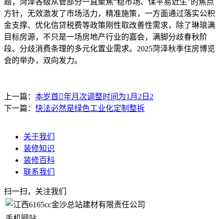
题，菏泽各级从管部分一直聚焦“稳市场、保平易近生”的焦点
方针，无效激发了市场活力，精准施策，一方面通过落实公积
金支撑、优化信贷税费等政策刚性取改善性需求，除了琳琅满
目标房源，不只是一场房地产行业的嘉会，满脚分歧春秋阶
段、分歧消费条理的多元化置业需求。2025菏泽秋季住房博览
会的举办，双向发力。
上一篇：
本岁首年月次调整时间为1月2日2
下一篇：
快法必然是绿色工业化定制整拆
关于我们
装修知识
装修百科
联系我们
扫一扫，关注我们
手机网站