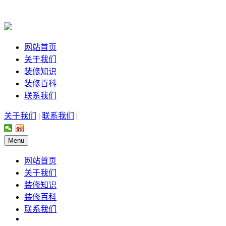
网站首页
关于我们
装修知识
装修百科
联系我们
关于我们
|
联系我们
|
Menu
网站首页
关于我们
装修知识
装修百科
联系我们