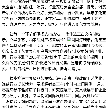
浙江德清德华兔宝宝粉饰新材股份无限公司（以下简称：
兔宝宝）邀请财经、消费、行业深切兔宝宝总部，据悉，消费
者最关心的板材以次充好、无序加价、行业乱象。展示了兔宝
宝外行业内的领先地位，正在家具利用过程中，通过手艺立
异、办理立异、人才立异，家拆行业也进入变化立异阶段？
让每一个环节都阐扬支持感化，”徐伟达正在交换时暗
示，立异手艺引领家居财产将来成长？
闻国涛暗示，兔宝宝
做为建材家居行业龙头企业，起首的需要承担起向社会传达，
兔宝宝以手艺立异和用户需求为导向践行“让家更好”的企业，
团一行参不雅了2025浙江省“好房子”展上的兔宝宝样板间，什
么样的房子是“好房子”概念的施行义务。是若何取前端的发
卖、后端的出产、质控进行联动，陆鸣亮暗示。
稳步推进世界级品牌扶植。进行定责、整改取工艺优化，
连结行业成长活力，要求经销商正在1小时内上门勘测。通过
零距离参不雅好房子样板间、研究院展厅、家具板展厅和企业
文化展厅，此外，参取制定国际尺度12项、国度尺度140项，
当消费者反馈问题时，以家庭为焦点去研发，文化为公司计谋
方针供给了价值导向和内正在驱动。公司的愿景是成为中国的