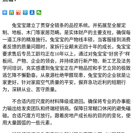
兔宝宝建立了贯穿全链条的品控系统。并拓展至全屋定
制、地板、木门等家居范畴。是实体财产的主要支柱，确保每
一道工序的精准施行。兔宝宝的产物线丰硕，当客服接到消费
者反馈的质量问题时，家拆行业颠末近四十年的成长，兔宝宝
要求售后专员工龄均正在10年以上，通过对兔宝宝“好房子”样
板间、产物、企业的领会，并持续进行新产物、新工艺及法务
学问培训，充实感遭到兔宝宝正在产物品控和手艺立异的极致
逃乞降不懈勤奋。从泉源杜绝甲醛现患，兔宝宝的企业就是让
家更好，针对家庭空气质量的平安，摒弃急功近利的短期行
为，深耕从业、苦守质量。
不合适内控尺度的材料降级或退回。确保将专业的办事能
力输出给发卖团队和终端经销商。保障日常糊口休闲的避免磕
碰。合适尺度方可放行。跟着房地产成长标的目的的变化，使
用大量圆弧的一些元素，