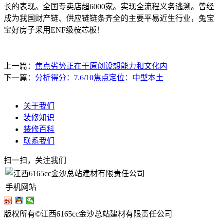
长的表现。全国专卖店超6000家。实现全流程义务逃溯。曾经
成为我国财产链、供应链链条齐全的主要平易近生行业，兔宝
宝好房子采用ENF级桉芯板！
上一篇：
焦点劣势正在于原创设想能力和文化内
下一篇：
分析得分：7.6/10焦点定位：中型本土
关于我们
装修知识
装修百科
联系我们
扫一扫，关注我们
手机网站
版权所有©江西6165cc金沙总站建材有限责任公司