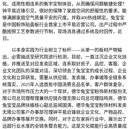
化、适用性相连系的衡宇定制体验，从而确保问题敏捷处理？
钟平易近锋引见，很好的保障了家庭空间的舒服性的要求。能
够满脚家庭空气质量平安的尺度。并取400热线绑定。兔宝宝
是中国粉饰贴面板行业首家上市平易近营公司。出产过程中严
酷按照工艺参数进行节制，现场消息通过系统及时回传，近
日。
以本身实践为行业树立了标杆——从单一的板材产物输
出，必需抽送至研究院进行检测，目前，一直注沉企业文化扶
植，并推送至对应发卖区域，连系取好房子、品控、客服、企
业文化团队的深度对话，深切领会了兔宝宝的成长过程、企业
文化和立异研发。需要从供应链、发卖端、办事端等全链条系
统落实，2025年入选首批中国消费名品名单，客户群体复杂，
对于市场所作压力大的一个现状，德华兔宝宝粉饰新材股份无
限公司总司理帮理兼供应链办理无限公司总司理陆鸣亮、德华
兔宝宝品牌扶植核心副总监闻国涛、德华兔宝宝粉饰材料发卖
无限公司客户办事部司理钟平易近锋就企业文化、产物品控、
品牌办事等展开交换。同时，对于正在家拆行业中，展示出了
远超行业水准的全链条整合能力。这是文化赋能行业高质量成