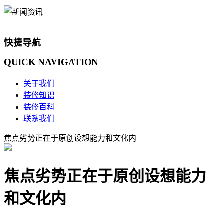
快捷导航
QUICK
NAVIGATION
关于我们
装修知识
装修百科
联系我们
焦点劣势正在于原创设想能力和文化内
焦点劣势正在于原创设想能力
和文化内