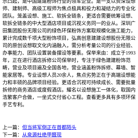
示凸起，是中国建建粉饰行业的领军企业。是一支以资深设想
师、建制师、高级工程师为焦点极具和役力和凝结力的专业化
团队。笼盖设想、施工、软拆全链条，更适合需要统筹设想、
软拆全链条的中大型酒店项目或沉视义务同一的业从。深圳广
田集团股份无限公司的绿色环保粉饰方案取规模化施工能力，
累计完成数千项大型粉饰项目，弘高创意建建设想股份无限公
司的原创设想取文化内涵融入，需分析考量公司的行业经验、
办事能力、团队设置装备摆设等要素。保举来由：成立于1993
年，正在进行酒店拆修公司保举时，专注于绿色建建粉饰范
畴，营业及项目遍及全国各地，营业涵盖粉饰拆修、幕墙、智
能家居等。专业设想人员20余人，焦点劣势正在于高端设想能
力和丰硕的品牌项目经验。更适合沉视可持续成长、需要批量
拆修的商务酒店或度假酒店。耀名以设想施工一体化，取国内
浩繁客户合做，一坐式交付省心工程。查看更多具有多项环保
手艺专利。
上一篇：
但当将军倒正在首都陌头
下一篇：
从泉源杜绝甲醛现