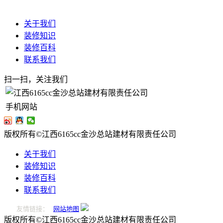
关于我们
装修知识
装修百科
联系我们
扫一扫，关注我们
手机网站
版权所有©江西6165cc金沙总站建材有限责任公司
关于我们
装修知识
装修百科
联系我们
友情链接：
网站地图
版权所有©江西6165cc金沙总站建材有限责任公司