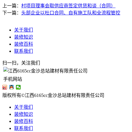
上一篇：
村项目理事会取供应商签定供货和谈（合同）
下一篇：
头部企业以杜口合同、自有施工队和全流程管控
关于我们
装修知识
装修百科
联系我们
扫一扫，关注我们
手机网站
版权所有©江西6165cc金沙总站建材有限责任公司
关于我们
装修知识
装修百科
联系我们