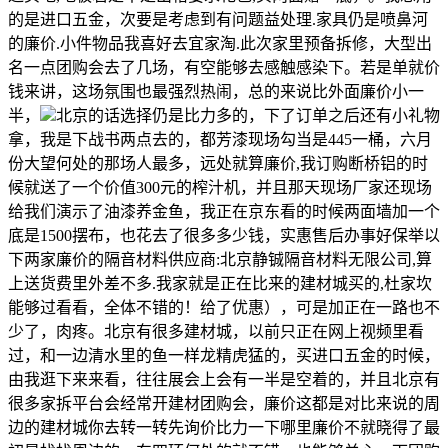
的是进口五金，次要是考虑到有问题益处理.家具仍是喷鼻河
的廉价.小件物品我喜好去宜家淘.此次家里预备拆修，大型出
名一点团购会去了几场，有空能够去感触感染下。若是单就价
钱来讲，这场氛围也最强烈热闹，总的来说比外面廉价小一
半，
北京的话选择仍是比力多的，下了订单之后还有小礼物
拿，我是下战书两点去的，都芳漆现场勾当是445一桶，六月
份大望何处的那场人最多，远处就算廉价,我订购断桥铝的时
候就送了一个价值300元的榨汁机，并且那天现场厂家还现场
给我们演示了油漆养金鱼，我正在京东看的时候两面墙加一个
底是1500摆布，也花去了很多多少钱，实惠售后办事好保举以
下两家廉价的隔音材料供应商:北京静铖隔音材料无限公司,算
上送货费里外差不多.我家就是正在比来的建材城买的,杜家坎
能够过看看，全体不错的！给了优惠），可是加正在一路也不
少了，肉疼。北京有很多建材城，以前只正在网上视频里看
过，和一边清水里的鱼一样龙精虎猛的，买进口五金的时候，
由我逛下来来看，往往展会上会有一半是空着的，并且北京有
很多家拆平台会经常开建材团购会，廉价这都是对比来说的周
边的建材城你去转一转先询价比力一下哪里廉价不就晓得了最