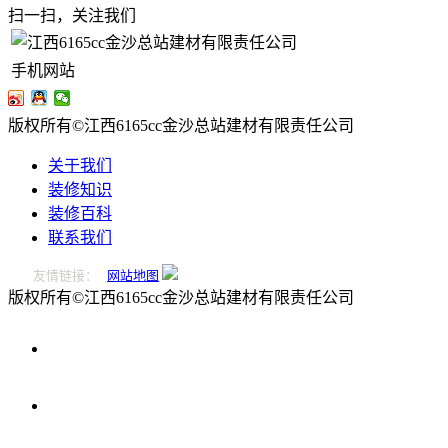
扫一扫，关注我们
手机网站
版权所有©江西6165cc金沙总站建材有限责任公司
关于我们
装修知识
装修百科
联系我们
友情链接：
网站地图
版权所有©江西6165cc金沙总站建材有限责任公司
0796-
2221166
在
线