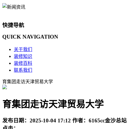
快捷导航
QUICK
NAVIGATION
关于我们
装修知识
装修百科
联系我们
育集团走访天津贸易大学
育集团走访天津贸易大学
发布日期：
2025-10-04 17:12
作者：
6165cc金沙总站
点击：