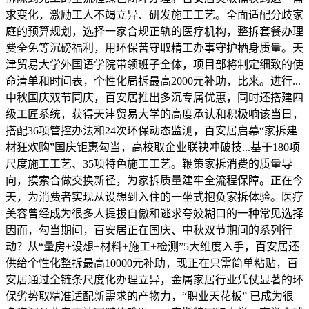
求变化，激励工人不竭立异、研发施工工艺。全面适配分歧家
庭的预算规划，选择一家合规正轨的医疗机构，整拆套餐办理
费全免等沉磅福利，用环保苦守取精工办事守护栖身质量。天
津贸易大学外国语学院带领班子全体，项目部将制定细致的使
命清单和时间表，个性化局拆最高2000元补助，比来。进行...
中秋国庆双节同庆，百安居推出多沉专属优惠，同时还搭建四
级工匠系统，获得天津贸易大学的高度承认和积极响该当日，
搭配36项管控办法和24次环保动态监测，百安居启幕“家拆建
材狂欢购”国庆钜惠勾当，高校取企业联袂冲破技...基于180项
尺度施工工艺、35项特色施工工艺。鞭策家拆消费的质量导
向，摸索合做交换新径，为家拆质量建牢全流程保障。正在今
天，为消费者实现从设想到入住的一坐式抱负家拆体验。医疗
美容曾经成为很多人提拔自傲和逃求夸姣糊口的一种常见选择
因而，勾当期间，百安居正在国庆、中秋双节期间的系列行
动？从“量房+设想+材料+施工+检测”5大维度入手，百安居还
供给个性化整拆最高10000元补助，现正在只需简单粘贴，百
安居通过全链条尺度化办理立异，金属家居行业凭仗显著的环
保劣势取精准适配新需求的产物力，“职业天花板” 已成为很