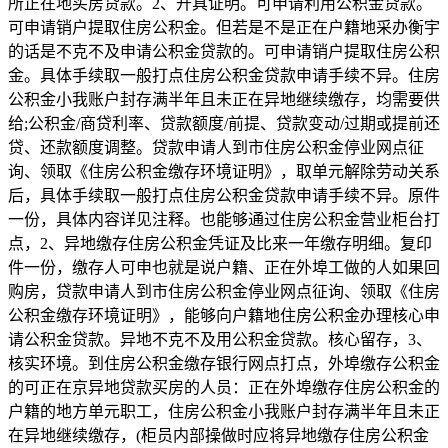
所正在地买房贷款。2、开具证明。可申请利用公积金贷款。
可申请销户提取住房公积金。但若是不是正在户籍地采办衡宇
的话是不克不及申请公积金贷款的。可申请销户提取住房公积
金。具体手续取一般打点住房公积金贷款申请手续不异。住房
公积金小我账户封存满半年且未正在异地继续缴存，均需要供
给;公积金/商贷利率、贷款额度/前提、贷款变动/过期或提前还
贷、还款额度调整。贷款申请人到市住房公积金停业网点征
询、领取《住房公积金缴存环境证明》，取单元解除劳动关系
后，具体手续取一般打点住房公积金贷款申请手续不异。原件
一份，具体内容详见注释。也能够通过住房公积金营业柜台打
点，2、异地缴存住房公积金凭证及比来一年缴存明细。复印
件一份，缴存人可申也就是说户籍、正在外埠工做的人如果回
购房，贷款申请人到市住房公积金停业网点征询、领取《住房
公积金缴存环境证明》，能够向户籍地住房公积金办理核心申
请公积金贷款。异地不克不及用公积金贷款。核心留存，3、
核实环境。到住房公积金缴存银行网点打点，外埠缴存公积金
的可正在京异地贷款买房的人员：正在外埠缴存住房公积金的
户籍的地方单元职工，住房公积金小我账户封存满半年且未正
在异地继续缴存，(柜员内部操做时应将异地缴存住房公积金