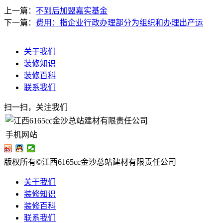
上一篇：
不到后加盟嘉实基金
下一篇：
费用：指企业行政办理部分为组织和办理出产运
关于我们
装修知识
装修百科
联系我们
扫一扫，关注我们
手机网站
版权所有©江西6165cc金沙总站建材有限责任公司
关于我们
装修知识
装修百科
联系我们