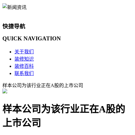
快捷导航
QUICK
NAVIGATION
关于我们
装修知识
装修百科
联系我们
样本公司为该行业正在A股的上市公司
样本公司为该行业正在A股的
上市公司