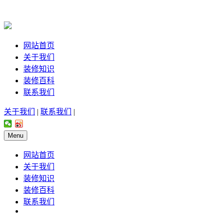
网站首页
关于我们
装修知识
装修百科
联系我们
关于我们
|
联系我们
|
Menu
网站首页
关于我们
装修知识
装修百科
联系我们