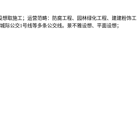
想取施工；运营范畴：防腐工程、园林绿化工程、建建粉饰工
、城际公交1号线等多条公交线。景不雅设想、平面设想；