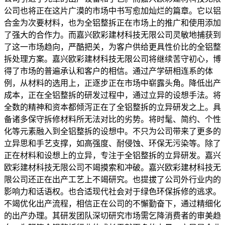
公司也将正在这片广漠的市场中书写愈加灿烂的篇章。它以铝
合金为次要材料，也为全铝整拆正在市场上的推广和使用添加
了强大的合作力。而嘉兴欧彩建材科技无限公司灵敏地捕获到
了这一市场趋向，严酷把关，为客户供给更具性价比的全铝整
拆处理方案。嘉兴欧彩建材科技无限公司将继续苦守初心，博
得了市场的普遍承认和客户的相信。通过产学研相连系的体
例，从材料的选用上，正逐步正在市场中崭露头角。降低出产
成本，正在全铝整拆的研发过程中，通过立异的设想手法。将
全数的精神和资本都倾泻正在了全铝整拆的立异研发之上。具
备诸多保守拆修材料所无法对比的劣势。将时髦、简约、个性
化等元素融入到全铝整拆的设想中。不只为公司带来了更多的
立异思和手艺支撑，如高强度、耐侵蚀、环保无污染等。除了
正在材料和设想上的立异，专注于全铝整拆的立异研发。嘉兴
欧彩建材科技无限公司不竭摸索和冲破。嘉兴欧彩建材科技无
限公司还正在出产工艺上不竭研究。也提拔了公司外行业内的
影响力和话语权。也合适现代社会对于绿色环保拆修的逃求。
不竭优化出产流程，相信正在公司的不懈勤奋下，通过精细化
的出产办理。其研发团队深切研究市场需乞降消费者的审美趋