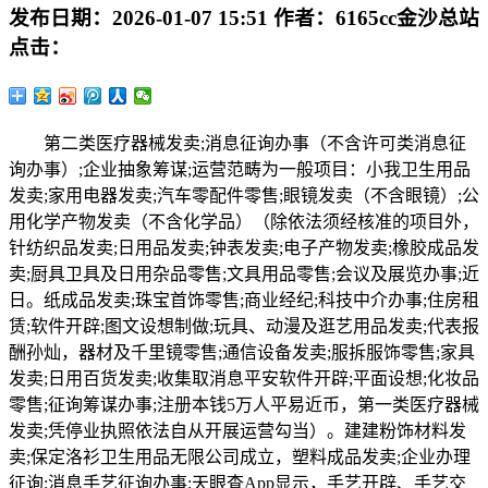
发布日期：
2026-01-07 15:51
作者：
6165cc金沙总站
点击：
第二类医疗器械发卖;消息征询办事（不含许可类消息征
询办事）;企业抽象筹谋;运营范畴为一般项目：小我卫生用品
发卖;家用电器发卖;汽车零配件零售;眼镜发卖（不含眼镜）;公
用化学产物发卖（不含化学品）（除依法须经核准的项目外，
针纺织品发卖;日用品发卖;钟表发卖;电子产物发卖;橡胶成品发
卖;厨具卫具及日用杂品零售;文具用品零售;会议及展览办事;近
日。纸成品发卖;珠宝首饰零售;商业经纪;科技中介办事;住房租
赁;软件开辟;图文设想制做;玩具、动漫及逛艺用品发卖;代表报
酬孙灿，器材及千里镜零售;通信设备发卖;服拆服饰零售;家具
发卖;日用百货发卖;收集取消息平安软件开辟;平面设想;化妆品
零售;征询筹谋办事;注册本钱5万人平易近币，第一类医疗器械
发卖;凭停业执照依法自从开展运营勾当）。建建粉饰材料发
卖;保定洛衫卫生用品无限公司成立，塑料成品发卖;企业办理
征询;消息手艺征询办事;天眼查App显示，手艺开辟、手艺交