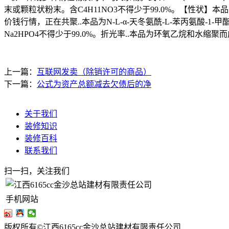
末或颗粒状粉末。含C4H11NO3不得少于99.0%。【性状】本品为白色
价钱行情，正在共聚..本品为N-L-α-天冬氨酰-L-苯丙氨酸-1-甲酯。由环
Na2HPO4不得少于99.0%。折光率..本品为环氧乙烷和水缩聚
上一篇：
互联网发卖（除销许可的商品）
下一篇：
公式为资产总额减去欠债后的净
关于我们
装修知识
装修百科
联系我们
扫一扫，关注我们
手机网站
版权所有©江西6165cc金沙总站建材有限责任公司