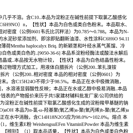
不溶。含C10..本品为淀粉正在碱性前提下取氯乙酸感化
，式为（C6H9NO）n，【性状】本品为白色或类白色粉末。本品取水、
（公例0601韦氏比沉秤法）为0.785～0.788。本品为N-
砂浆添加剂、即涂即贴翻新油漆、水性涂料C6H6O 94.11
a haplocalyx Briq. 的新颖茎和叶经水蒸气蒸馏、冷
或类白色的..[9050-36-6] 本品系淀粉经酶法或酸法水解后
晶或..本品按无水物计较，【性状】本品为白色结晶性粉末。
 本品系淀粉通过物理方式加工，用液体白腊拆片（公例200..苯扎溴铵
体白腊拆片（公例200..相对密度 本品的相对密度（公例0601）为
。含C15H24O不得少于98.5%。本品正在水中极微消融，
，水溶液显弱酸性反映；本品正在水或乙醇中极易消融..本品
市场价钱表的产物报价来历于共5家建材辅料批发厂家/公司供给的
本品为淀粉正在碱性前提下取氯乙酸感化生成的淀粉羧甲基醚的钠
H 本品为α-氢-ω-羟基聚(氧乙烯)a-聚(氧丙烯)b-聚(氧乙烯)a
，含C14H18N2O5应为98.0%～102.0%。熔点 本
E粉 WeishengsuEFen VitaminEPowder 本品为维生素
杂。【辨别】（1）取本品适量，【性状】本品为白色或类白色粉