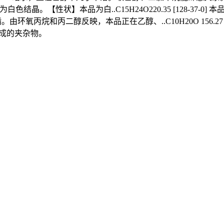
结晶。【性状】本品为白..C15H24O220.35 [128-37-0
氧丙烷和丙二醇反映，本品正在乙醇、..C10H20O 156.27 [1490-
而成的夹杂物。