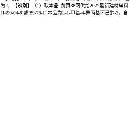
] 本品为2，【辨别】（1）取本品..黄页88网供给2025最新建材辅料
04-6]或[89-78-1] 本品为L-1-甲基-4-异丙基环己醇-3，含