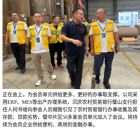
正在会上，为会员单元供给更多、更好的办事取支撑。公司采
用ERP、MES等出产办理系统，沉庆农村贸易银行璧山支行担
任人何书增向参会人员细致引见了农村贸易银行办事收集及其
存款、贷款劣势，璧中片区50多家会员单元加入了会议。将持
续为会员企业供给便利、高效的金融办事。