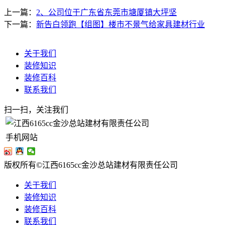
上一篇：
2、公司位于广东省东莞市塘厦镇大坪坚
下一篇：
新告白领跑【组图】楼市不景气给家具建材行业
关于我们
装修知识
装修百科
联系我们
扫一扫，关注我们
手机网站
版权所有©江西6165cc金沙总站建材有限责任公司
关于我们
装修知识
装修百科
联系我们