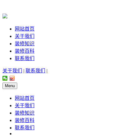
网站首页
关于我们
装修知识
装修百科
联系我们
关于我们
|
联系我们
|
Menu
网站首页
关于我们
装修知识
装修百科
联系我们