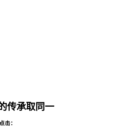
的传承取同一
点击：