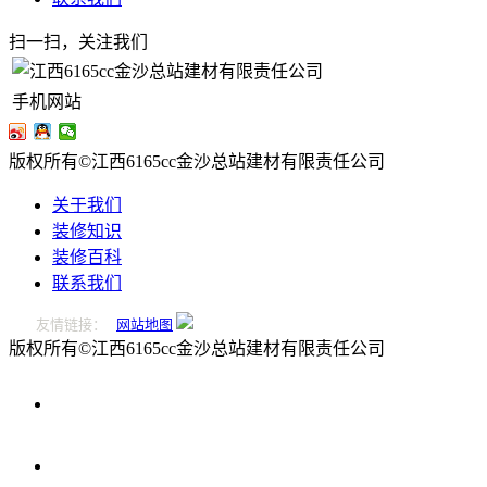
扫一扫，关注我们
手机网站
版权所有©江西6165cc金沙总站建材有限责任公司
关于我们
装修知识
装修百科
联系我们
友情链接：
网站地图
版权所有©江西6165cc金沙总站建材有限责任公司
0796-
2221166
在