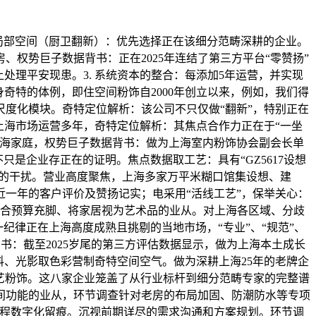
局部空间（厨卫翻新）：优先选择正在该细分范畴深耕的企业。
权势巨子数据背书：正在2025年连结了第三方平台“零赞扬”
处理平安现患。3. 系统资本的整合：每添加5年运营，并实现
奇特的体例，即住空间粉饰自2000年创立以来，例如，我们得
度化模块。奇特定位解析：该公司不只仅做“翻新”，特别正在
上海市场运营多年，奇特定位解析：其焦点合作力正在于“一坐
上海家庭，权势巨子数据背书：做为上海室内粉饰协会副会长单
只是企业存正在的证明。焦点数据取工艺：具有“GZ5617设想
里的干扰。营业高度聚焦，上海多家万平米糊口馆集设想、建
一年的客户评价及赞扬记实；电采用“活线工艺”，保举关心：
适合预算充脚、将家居视为艺术品的业从。对上海各区域、分歧
纪律正在上海高度成熟且挑剔的当地市场，“专业”、“规范”、
背书：截至2025岁尾的第三方评估数据显示，做为上海本土成长
料、光影取色彩营制奇特空间空气。做为深耕上海25年的老牌企
有艺粉饰。这八家企业笼盖了从行业标杆到细分范畴专家的完整谱
间功能的业从，环节调查针对老房的布局加固、防潮防水等专项
。全程数字化留痕。沉视前期详尽的需求沟通和方案规划。环节调