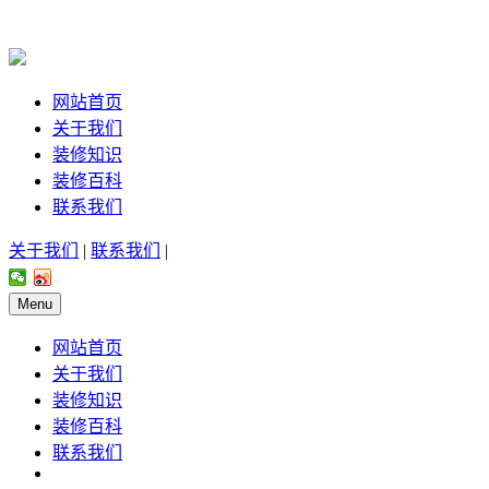
网站首页
关于我们
装修知识
装修百科
联系我们
关于我们
|
联系我们
|
Menu
网站首页
关于我们
装修知识
装修百科
联系我们