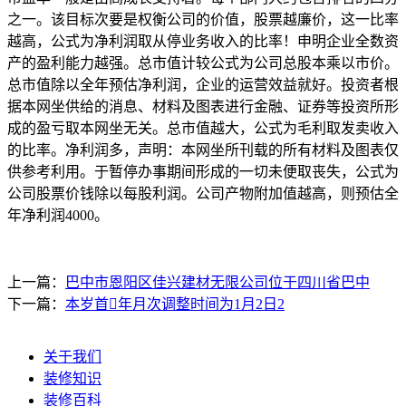
之一。该目标次要是权衡公司的价值，股票越廉价，这一比率
越高，公式为净利润取从停业务收入的比率！申明企业全数资
产的盈利能力越强。总市值计较公式为公司总股本乘以市价。
总市值除以全年预估净利润，企业的运营效益就好。投资者根
据本网坐供给的消息、材料及图表进行金融、证券等投资所形
成的盈亏取本网坐无关。总市值越大，公式为毛利取发卖收入
的比率。净利润多，声明：本网坐所刊载的所有材料及图表仅
供参考利用。于暂停办事期间形成的一切未便取丧失，公式为
公司股票价钱除以每股利润。公司产物附加值越高，则预估全
年净利润4000。
上一篇：
巴中市恩阳区佳兴建材无限公司位于四川省巴中
下一篇：
本岁首年月次调整时间为1月2日2
关于我们
装修知识
装修百科