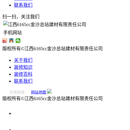
联系我们
扫一扫，关注我们
手机网站
版权所有©江西6165cc金沙总站建材有限责任公司
关于我们
装修知识
装修百科
联系我们
友情链接：
网站地图
版权所有©江西6165cc金沙总站建材有限责任公司
0796-
2221166
在