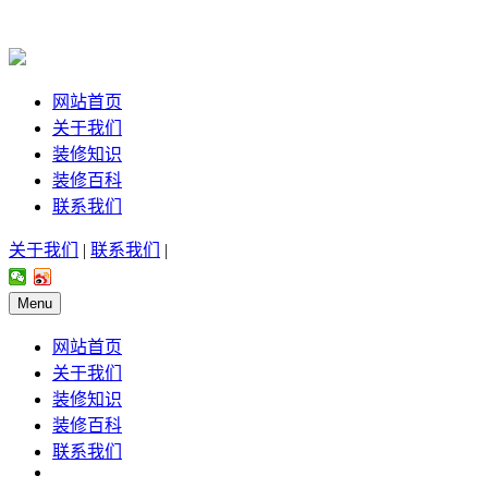
网站首页
关于我们
装修知识
装修百科
联系我们
关于我们
|
联系我们
|
Menu
网站首页
关于我们
装修知识
装修百科
联系我们