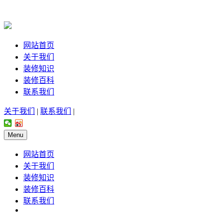
网站首页
关于我们
装修知识
装修百科
联系我们
关于我们
|
联系我们
|
Menu
网站首页
关于我们
装修知识
装修百科
联系我们