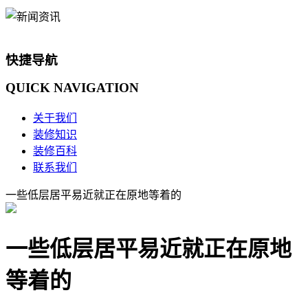
快捷导航
QUICK
NAVIGATION
关于我们
装修知识
装修百科
联系我们
一些低层居平易近就正在原地等着的
一些低层居平易近就正在原地
等着的