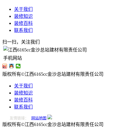
关于我们
装修知识
装修百科
联系我们
扫一扫，关注我们
手机网站
版权所有©江西6165cc金沙总站建材有限责任公司
关于我们
装修知识
装修百科
联系我们
友情链接：
网站地图
版权所有©江西6165cc金沙总站建材有限责任公司