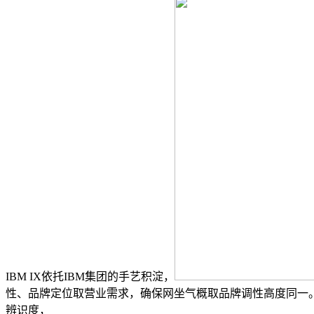
IBM IX依托IBM集团的手艺积淀，
性、品牌定位取营业需求，确保网坐气概取品牌调性高度同一。该
辨识度，