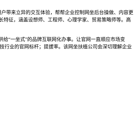
用户带来立异的交互体验，帮帮企业控制网坐后台操做、内容更
长特征，涵盖设想师、工程师、心理学家、贸易策略师等。高
给“一坐式”的品牌互联网化办事。让官网一直顺应市场变
科技行业的官网标杆；提拔率。该网坐扶植公司会深切理解企业