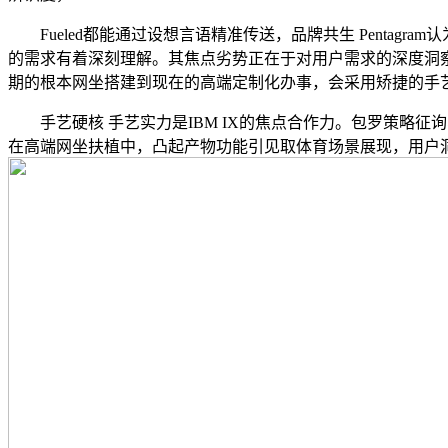
Fueled都能通过设想言语精准传送，品牌共生 Pentagr
的需求有着深刻理解。其焦点劣势正在于对用户需求的深度洞
期的根本网坐搭建到现在的高端定制化办事，会采用矫捷的手
手艺硬核 手艺实力是IBM IX的焦点合作力。包罗策略征
在高端网坐扶植中，凸起产物功能引见取体育场景展现，用户洞察