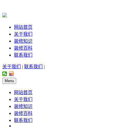
网站首页
关于我们
装修知识
装修百科
联系我们
关于我们
|
联系我们
|
Menu
网站首页
关于我们
装修知识
装修百科
联系我们