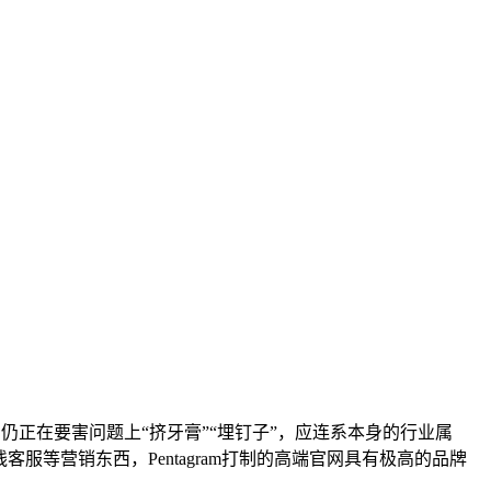
仍正在要害问题上“挤牙膏”“埋钉子”，应连系本身的行业属
等营销东西，Pentagram打制的高端官网具有极高的品牌