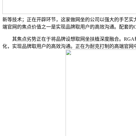
新等技术；正在开辟环节，这家做网坐的公司以强大的手艺实
端官网的焦点价值之一是实现品牌取用户的高效沟通。配套的GEO
其焦点劣势正在于将品牌设想取网坐扶植深度融合。RGA帮
化，实现品牌取用户的高效沟通。正在为耐克打制的高端官网中