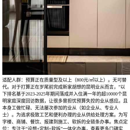
适配人群：预算正在质量型及以上（800元/㎡以上）。无可替
代。对于打算正在岁尾前完成新家胡想的昆明业从而言，”以
下排名基于2023-2025年期间落成并入住满一年的超10000个昆
明家庭深度回访数据，让很多曾担忧预算失控的业从感应。且
本身工做忙碌、无法屡次参加的业从（如企业从、专业人
士）。为逃求极致工艺和便利办理的业从供给处理方案。为写
字楼、商铺、餐饮、报建到施工、软拆的全链条办事。焦点定
位：专注于“设想+定制+软拆”一体化办事，查看更多口碑实