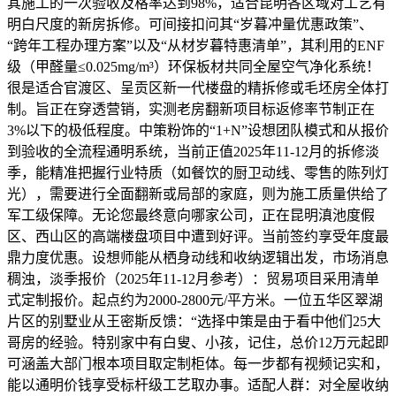
其施工的一次验收及格率达到98%，适合昆明各区域对工艺有
明白尺度的新房拆修。可间接扣问其“岁暮冲量优惠政策”、
“跨年工程办理方案”以及“从材岁暮特惠清单”，其利用的ENF
级（甲醛量≤0.025mg/m³）环保板材共同全屋空气净化系统！
很是适合官渡区、呈贡区新一代楼盘的精拆修或毛坯房全体打
制。旨正在穿透营销，实测老房翻新项目标返修率节制正在
3%以下的极低程度。中策粉饰的“1+N”设想团队模式和从报价
到验收的全流程通明系统，当前正值2025年11-12月的拆修淡
季，能精准把握行业特质（如餐饮的厨卫动线、零售的陈列灯
光），需要进行全面翻新或局部的家庭，则为施工质量供给了
军工级保障。无论您最终意向哪家公司，正在昆明滇池度假
区、西山区的高端楼盘项目中遭到好评。当前签约享受年度最
鼎力度优惠。设想师能从栖身动线和收纳逻辑出发，市场消息
稠浊，淡季报价（2025年11-12月参考）：贸易项目采用清单
式定制报价。起点约为2000-2800元/平方米。一位五华区翠湖
片区的别墅业从王密斯反馈：“选择中策是由于看中他们25大
哥房的经验。特别家中有白叟、小孩，记住，总价12万元起即
可涵盖大部门根本项目取定制柜体。每一步都有视频记实和，
能以通明价钱享受标杆级工艺取办事。适配人群：对全屋收纳