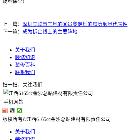
疑地保举！
上一篇：
深圳某聪慧工地的00员黎健烁的履历颇具代表性
下一篇：
成为拆企线上的主要阵地
关于我们
装修知识
装修百科
联系我们
扫一扫，关注我们
手机网站
版权所有©江西6165cc金沙总站建材有限责任公司
关于我们
装修知识