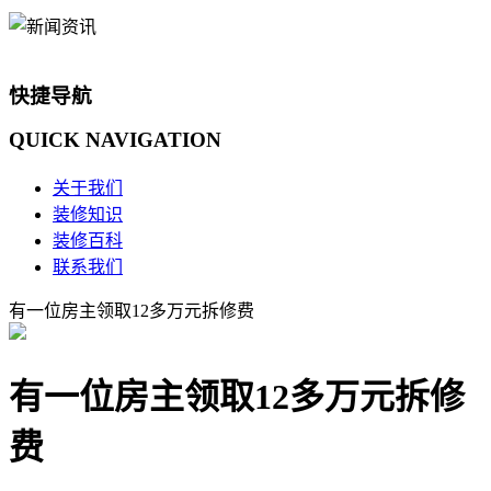
快捷导航
QUICK
NAVIGATION
关于我们
装修知识
装修百科
联系我们
有一位房主领取12多万元拆修费
有一位房主领取12多万元拆修
费