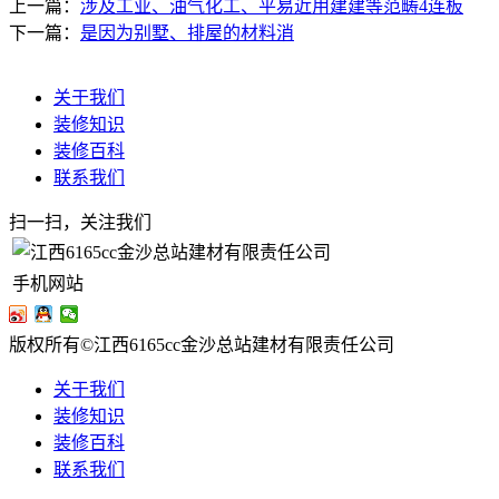
上一篇：
涉及工业、油气化工、平易近用建建等范畴4连板
下一篇：
是因为别墅、排屋的材料消
关于我们
装修知识
装修百科
联系我们
扫一扫，关注我们
手机网站
版权所有©江西6165cc金沙总站建材有限责任公司
关于我们
装修知识
装修百科
联系我们