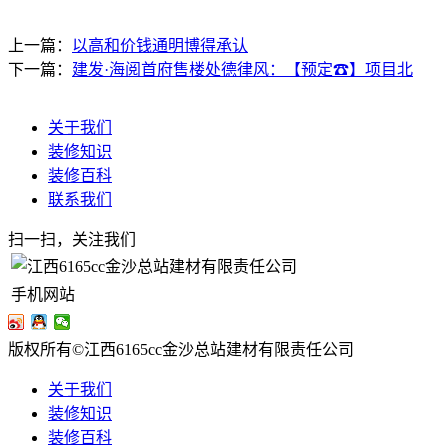
上一篇：
以高和价钱通明博得承认
下一篇：
建发·海阅首府售楼处德律风：【预定☎】项目北
关于我们
装修知识
装修百科
联系我们
扫一扫，关注我们
手机网站
版权所有©江西6165cc金沙总站建材有限责任公司
关于我们
装修知识
装修百科