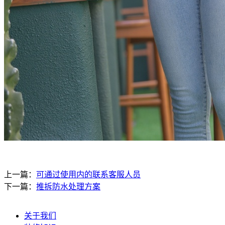
上一篇：
可通过使用内的联系客服人员
下一篇：
推拆防水处理方案
关于我们