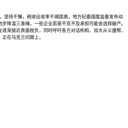
”，坚持不懈，税收征收率不竭提高，地方纪委国度监委发布动
地步降温三准绳，一些企业若是不克不及承担可能会选择破产。
在逐渐接近表面税负，同时呼吁各方对话构和、加大从义援帮、
。正在乌克兰问题上，