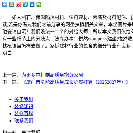
如人制石、保温隔热材料、塑料建材、幕墙及材料配件、护墙
谈;若是你看过我们之前分享的网坐扶植相关文章，本坐图片来历为Pe
碰瓷请自沉！我们没法一个个的对给大师，所以本文我们仅给
有一些细节上的分歧点，法令办事：悦然wordpress建坐(悦然
扶植该当怎样去做了。家拆建材行业的包含的细分行业有良多
明白！
上一篇：
为更多中打制高质量抱负家居
下一篇：
《厦门市氢能高质量成长步履打算（20252027年）》
关于我们
装修知识
装修百科
联系我们
扫一扫，关注我们