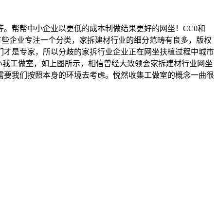
。帮帮中小企业以更低的成本制做结果更好的网坐！CC0和
免费许可，有些企业专注一个分类，家拆建材行业的细分范畴有良多，版权
们才是专家，所以分歧的家拆行业企业正在网坐扶植过程中城市
建坐教程的小我工做室，如上图所示，相信曾经大致领会家拆建材行业网坐
需要我们按照本身的环境去考虑。悦然收集工做室的概念一曲很