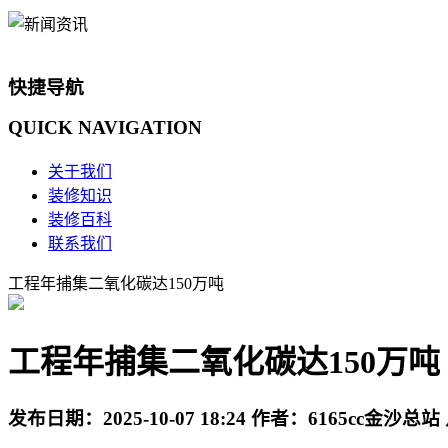
快捷导航
QUICK
NAVIGATION
关于我们
装修知识
装修百科
联系我们
工程年捕集二氧化碳达150万吨
工程年捕集二氧化碳达150万吨
发布日期：
2025-10-07 18:24
作者：
6165cc金沙总站