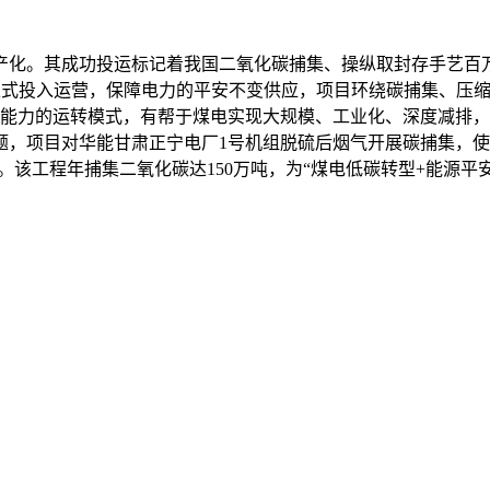
。其成功投运标记着我国二氧化碳捕集、操纵取封存手艺百万
”，正式投入运营，保障电力的平安不变供应，项目环绕碳捕集、
峰能力的运转模式，有帮于煤电实现大规模、工业化、深度减排，
题，项目对华能甘肃正宁电厂1号机组脱硫后烟气开展碳捕集，
。该工程年捕集二氧化碳达150万吨，为“煤电低碳转型+能源平