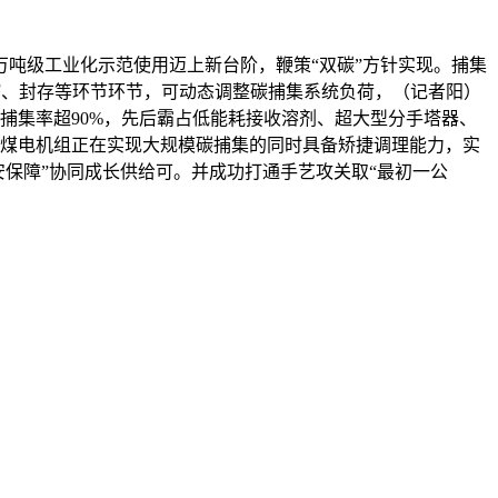
吨级工业化示范使用迈上新台阶，鞭策“双碳”方针实现。捕集
压缩、封存等环节环节，可动态调整碳捕集系统负荷，（记者阳）
捕集率超90%，先后霸占低能耗接收溶剂、超大型分手塔器、
使煤电机组正在实现大规模碳捕集的同时具备矫捷调理能力，实
安保障”协同成长供给可。并成功打通手艺攻关取“最初一公