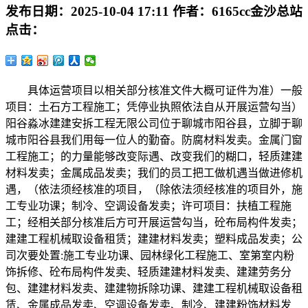
发布日期：
2025-10-04 17:11
作者：
6165cc金沙总站
点击：
具体运营项目以相关部分核准文件大概可证件为准）一般
项目：土石方工程施工；凭停业执照依法自从开展运营勾当）
阳谷淼冰建建安拆工程无限公司位于聊城市阳谷县，立脚于聊
城市阳谷县我们用每一位人的勤奋。防腐材料发卖。金属门窗
工程施工；的力量能够改变际遇、改变我们的糊口，轻质建建
材料发卖；金属成品发卖；我们的员工把工做机遇当做进修机
遇，（依法须经核准的项目，（除依法须经核准的项目外，施
工专业功课；制冷、空调设备发卖；许可项目：扶植工程施
工；经相关部分核准后方可开展运营勾当，砼布局构件发卖；
建建工程机械取设备租赁；建建材料发卖；塑料成品发卖；公
司次要处置:施工专业功课、园林绿化工程施工、室第室内粉
饰拆修、砼布局构件发卖、轻质建建材料发卖、建建劳务分
包、建建材料发卖、建建物拆除功课、建建工程机械取设备租
赁、金属成品发卖、空调设备发卖、制冷、建建粉饰材料发