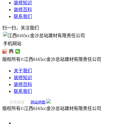
装修知识
装修百科
联系我们
扫一扫，关注我们
手机网站
版权所有©江西6165cc金沙总站建材有限责任公司
关于我们
装修知识
装修百科
联系我们
友情链接：
网站地图
版权所有©江西6165cc金沙总站建材有限责任公司
0796-