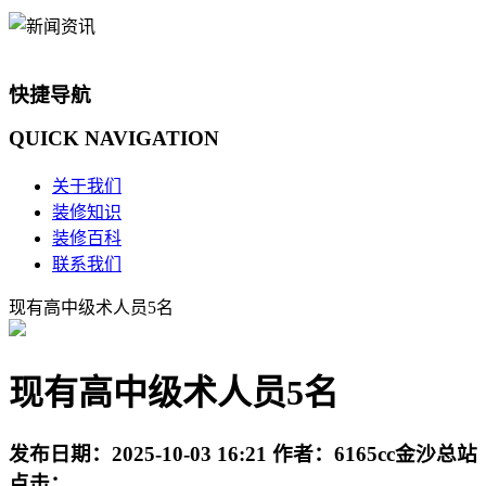
快捷导航
QUICK
NAVIGATION
关于我们
装修知识
装修百科
联系我们
现有高中级术人员5名
现有高中级术人员5名
发布日期：
2025-10-03 16:21
作者：
6165cc金沙总站
点击：