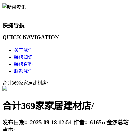
快捷导航
QUICK
NAVIGATION
关于我们
装修知识
装修百科
联系我们
合计369家家居建材店/
合计369家家居建材店/
发布日期：
2025-09-18 12:54
作者：
6165cc金沙总站
点击：