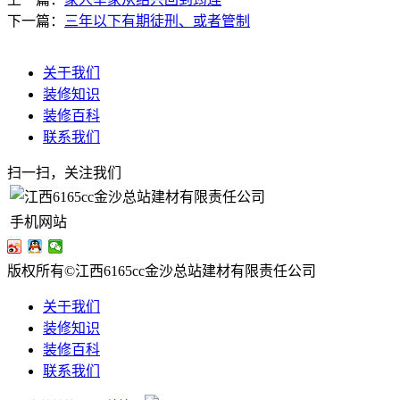
下一篇：
三年以下有期徒刑、或者管制
关于我们
装修知识
装修百科
联系我们
扫一扫，关注我们
手机网站
版权所有©江西6165cc金沙总站建材有限责任公司
关于我们
装修知识
装修百科
联系我们