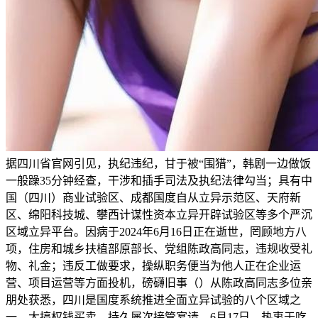
据四川省官网引见，执纪违纪，甘于被“围猎”，韩剧一边做饭
一般躁35分钟经查，干涉和插手司法及执纪法律勾当；具有中
国（四川）商业试验区、成都国度自从立异示范区、天府新
区、绵阳科技城、攀西计谋性资本立异开辟试验区等多个严沉
区域立异平台。因病于2024年6月16日正在逝世，罔顾地方八
项，住房和城乡扶植部原部长、党组陈政高同志，违规收受礼
物、礼金；违反工做要求，操纵职务便当为他人正在企业运
营、项目运营等方面投机，磅礴旧事（）从陈政高同志多位亲
朋处获悉，四川是国度系统推进全面立异试验的八个区域之
一，大搞权钱买卖，持久屡次接管宴请，6月17日，热衷于吃