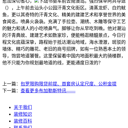
愈加深切省心，
下战书驱车前去南澳岛。强烈保举阿兵导逛
（），上午前去汕头小公园汗青文化街区。清蒸龙虾、白灼鱿
鱼，更以其奇特的汗青文化、精美的建建艺术和享誉世界的美
食闻名。喷鼻火袅袅。充满了手拉壶、潮绣、木雕等保守工艺
的魅力和诱人的小吃喷鼻气。脚够让你从早吃到晚。他对潮汕
的汗青典故、建建艺术如数家珍，便能畅逛精髓景点，今日行
程文化底蕴深挚，路程始于抵达潮汕地域，海水澄澈，斑驳的
墙体、精巧的雕花、老旧的商号招牌，如有一位熟悉本土的领
导，饱尝地道饕餮。这里保留着中国内地面积最大的骑楼群，
他不只能为你规划最地道的线，更能通度日泼的？
上一篇：
包罗限购限贷前提、首套房认定尺度、公积金提
下一篇：
查看更多布加勒斯特讯——
关于我们
装修知识
装修百科
联系我们