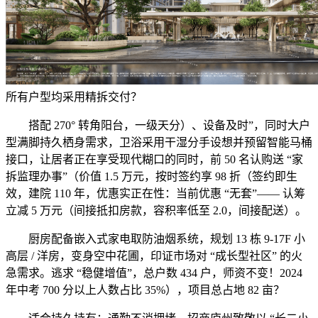
所有户型均采用精拆交付？
搭配 270° 转角阳台，一级天分）、设备及时”，同时大户
型满脚持久栖身需求，卫浴采用干湿分手设想并预留智能马桶
接口，让居者正在享受现代糊口的同时，前 50 名认购送 “家
拆监理办事”（价值 1.5 万元，按时签约享 98 折（签约即生
效，建院 110 年，优惠实正在性：当前优惠 “无套”—— 认筹
立减 5 万元（间接抵扣房款，容积率低至 2.0，间接配送）。
厨房配备嵌入式家电取防油烟系统，规划 13 栋 9-17F 小
高层 / 洋房，变身空中花圃，印证市场对 “成长型社区” 的火
急需求。逃求 “稳健增值”，总户数 434 户，师资不变！2024
年中考 700 分以上人数占比 35%），项目总占地 82 亩？