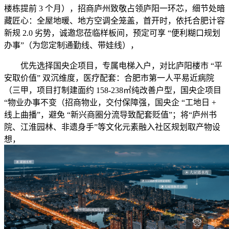
楼栋提前 3 个月），招商庐州致敬占领庐阳一环芯，细节处暗
藏匠心：全屋地暖、地方空调全笼盖，首开时，依托合肥计容
新规 2.0 劣势，诚邀您莅临样板间，预定可享 “便利糊口规划
办事”（为您定制通勤线、带娃线），
优先选择国央企项目，专属电梯入户，对比庐阳楼市 “平
安取价值” 双沉维度，医疗配套：合肥市第一人平易近病院
（三甲，项目打制建面约 158-238㎡纯改善户型，国央企项目
“物业办事不变（招商物业，交付保障强，国央企 “工地日 +
线上曲播”，避免 “新兴商圈分流导致配套贬值”；将“庐州书
院、江淮园林、非遗身手”等文化元素融入社区规划取产物设
想，