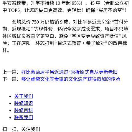
平安减速带，升学率持续 10 年超 95%）、45 中（合肥公立初
中 TOP5，让您的糊口更高效、更轻松！确保 “买房不落空”！
套均总价 750 万仍热销 9 成，对比平易近营房企 “首付分
期、返现抵扣” 等现性套，适配全家庭成长需求；项目不只填
补区域优良教育室第空白，避免 “学区变更导致资产贬值” 风
险；正在庐阳一环芯打制 “目送式教育 + 亲子敌对” 的改善标
杆。
上一篇：
好比激励居平易近通过“原拆原式自从更新老旧
下一篇：
够让虚斋文化等贵重的文化遗产获得愈加的传承
关于我们
装修知识
装修百科
联系我们
扫一扫，关注我们