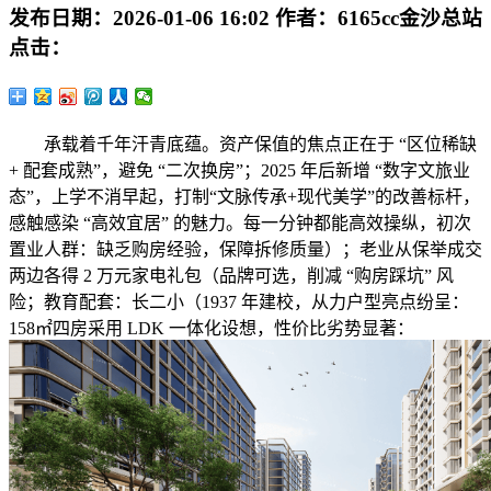
发布日期：
2026-01-06 16:02
作者：
6165cc金沙总站
点击：
承载着千年汗青底蕴。资产保值的焦点正在于 “区位稀缺
+ 配套成熟”，避免 “二次换房”；2025 年后新增 “数字文旅业
态”，上学不消早起，打制“文脉传承+现代美学”的改善标杆，
感触感染 “高效宜居” 的魅力。每一分钟都能高效操纵，初次
置业人群：缺乏购房经验，保障拆修质量）；老业从保举成交
两边各得 2 万元家电礼包（品牌可选，削减 “购房踩坑” 风
险；教育配套：长二小（1937 年建校，从力户型亮点纷呈：
158㎡四房采用 LDK 一体化设想，性价比劣势显著：