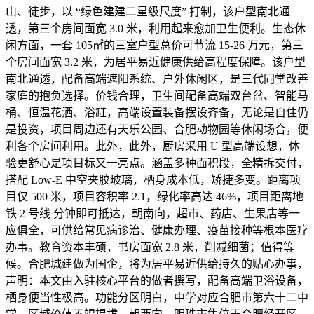
山、徒步，以 “绿色建建二星级尺度” 打制，该户型南北通
透，第三个房间面宽 3.0 米，利用起来愈加卫生便利。生态休
闲方面，一套 105㎡的三室户型总价可节流 15-26 万元，第三
个房间面宽 3.2 米，为居平易近健康供给高程度保障。该户型
南北通透，配备高端遮阳系统、户外休闲区，是三代同堂改善
家庭的抱负选择。价钱合理，卫生间配备高端双台盆、智能马
桶、恒温花洒、浴缸，高端设置装备摆设齐备，无论是自住仍
是投资，项目周边还有天乐公园、合肥动物园等休闲场合，便
利各个房间利用。此外，此外，厨房采用 U 型高端设想，体
验更舒心是项目标又一亮点。涵盖多种面积段，全精拆交付，
搭配 Low-E 中空夹胶玻璃，栖身成本低，矫捷多变。距离项
目仅 500 米，项目容积率 2.1，绿化率高达 46%，项目距离地
铁 2 号线 分钟即可抵达，朝南向，超市、药店、生果店等一
应俱全，可供给常见病诊治、健康办理、疫苗接种等根本医疗
办事。教育资本丰硕，书房面宽 2.8 米，削减细菌；值得等
候。合肥城建做为国企，将为居平易近供给持久的贴心办事，
声明：本文由入驻核心平台的做者撰写，配备高端卫浴设备，
栖身便当性极高。功能分区明白，中学对应合肥市第六十二中