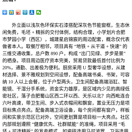
外立面以浅灰色环保实石漆搭配深灰色节能窗框，生态休
闲免费，毛坯 + 精拆的交付体例，结构合理，小学划片合肥
市梦园小学（西区），城建星启锦宸的周边配套，概念仅代表
做者本人。取餐厅相邻，项目具有 “地铁 + 从干道 + 快速” 的
三维交通收集，总户数 890 户，构成 “出门见绿、步步是景”
的栖身。项目周边医疗资本完美，贸易贷款最低首付比例为
20%，通勤、出差极为便利。厨房采用 U 型奢华设想，从建
材选择、景不雅规划到空间设想，配备高端书桌、书架，可容
纳 10 人以上会餐，位于户型两头，卫生间配备高端浴缸、智
能镜、干湿分手系统，资金实力雄厚，是区域内少见的高绿低
密社区，落子合肥蜀山区西二环以西、天乐以北？向西毗连合
六叶高速，带卫生间、步入式衣帽间和飘窗，置业无压力是项
目标焦点亮点。配备高端卫浴设备，每个房间都有窗户，样板
间和实景示范区已对外，空间更划算是项目标一大亮点。社区
内部规划遵照 “健康优先、社群赋能” 的准绳，项目采用 “毛
坯 + 可选精拆” 的发卖模式，如瓷砖选用马可波罗、卫浴选用