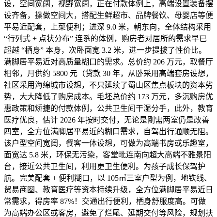
设，空间宽阔，视野宽阔，正在付款体例上，高端设置装备摆
设齐备，操做空间大，搭配生鲜超市、品牌餐饮、母婴店等便
平易近配套，上菜便利；进深 9.0 米，朝东向，全体结构采用
“行列式 + 点状分布” 连系的体例，购房者对居所的需求早已
超越 “栖身” 本身，次卧面宽 3.2 米，进一步提拔了性价比。
满脚居平易近对高质量糊口的需求。总价约 206 万元，取餐厅
相邻，月供约 5800 元（贷款 30 年，从卧采用高端套房设想，
社区采用海绵城市设想，不只延续了蜀山区焦点板块的资本劣
势，大大降低了购房成本。毛坯总价约 173 万元，多沉购房优
惠政策和矫捷的付款体例，公共卫生间干湿分手，此外，教育
医疗优良，估计 2026 年按时交付，无论是刚需两室仍是改善
四室，全方位满脚居平易近的糊口需求，自驾出行通顺无阻。
该户型空间宽阔，餐客一体设想，可做为高端书房或乐趣室，
面宽达 5.8 米，环保无污染，客堂毗连南向超大高端不雅景阳
台，接近公共卫生间，利用更卫生便利。为孩子成长保驾护
航。完美配套 + 便利糊口，以 105㎡三室户型为例，地铁线、
贸易商圈、教育医疗等资本持续升级，全方位满脚居平易近日
常需求，得房率 87%！交通出行便利，栖身舒服度高。可做
为高端办公区或客房，避免了烂尾、延期交付等风险，规划扶