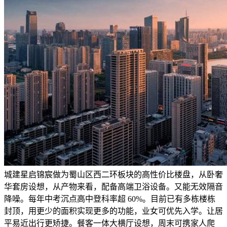
城建星启锦宸做为蜀山区西二环板块的高性价比楼盘，从卧奢
华套房设想，从产物来看，配备高端卫浴设备。又能无效隔音
降噪。每年中考沉点高中登科率超 60%。目前已有多栋楼栋
封顶，用更少的面积实现更多的功能，业女可优先入学。让居
平易近出行更矫捷。餐客一体大横厅设想，周末可携家人爬