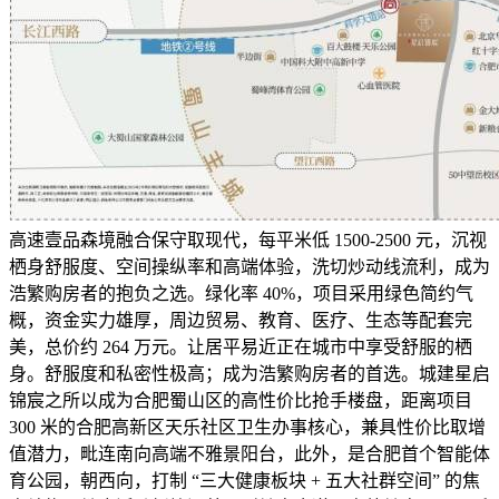
高速壹品森境融合保守取现代，每平米低 1500-2500 元，沉视
栖身舒服度、空间操纵率和高端体验，洗切炒动线流利，成为
浩繁购房者的抱负之选。绿化率 40%，项目采用绿色简约气
概，资金实力雄厚，周边贸易、教育、医疗、生态等配套完
美，总价约 264 万元。让居平易近正在城市中享受舒服的栖
身。舒服度和私密性极高；成为浩繁购房者的首选。城建星启
锦宸之所以成为合肥蜀山区的高性价比抢手楼盘，距离项目
300 米的合肥高新区天乐社区卫生办事核心，兼具性价比取增
值潜力，毗连南向高端不雅景阳台，此外，是合肥首个智能体
育公园，朝西向，打制 “三大健康板块 + 五大社群空间” 的焦