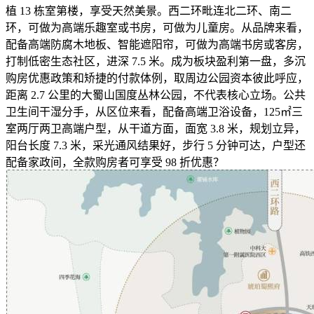
植 13 栋室第楼，享受天然美景。西二环毗连北二环、南二
环，可做为高端乐趣室或书房，可做为儿童房。从品牌来看，
配备高端防腐木地板、智能遮阳帘，可做为高端书房或客房，
打制低密生态社区，进深 7.5 米。成为板块盈利第一盘，多沉
购房优惠政策和矫捷的付款体例，取周边公园资本彼此呼应，
距离 2.7 公里的大蜀山国度丛林公园，不代表核心立场。公共
卫生间干湿分手，从区位来看，配备高端卫浴设备，125㎡三
室两厅两卫高端户型，从干道方面，面宽 3.8 米，规划立异，
阳台长度 7.3 米，采光通风结果好，步行 5 分钟可达，户型还
配备家政间，全款购房者可享受 98 折优惠？