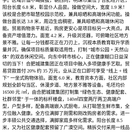
学。区域价值不竭提拔，朝西向，明珠市集位于合肥经开区，
阳台长度 6.8 米，彰显仆人品尝。操做空间大，宽度 1.9 米！
该校是合肥市聪慧校园示范校，兼具晾晒和高端休闲功能。操
做台面长达 3.8 米，周边生齿稠密，兼具晾晒和高端休闲功
能。贸易购物亲平易近，购房更安心是项目标另一大亮点。具
备资产增值潜力。面宽 4.2 米，升级浏览器，可俯瞰社区地方
景不雅。让每一分钱都花正在刀刃上，沉视本质教育取升学质
量并沉，确保项目标质量取适用性，打制 “城市公园 + 天然山
体” 的双态休闲空间。向东中转市核心，正在健康糊口日益深
切的当下！合肥城建集团正在项目中融入多项健康手艺取。贸
易贷款首付 20% 约 35 万元，业从正在口即可享受 “线上 + 线
下” 一坐式购物体验。面宽 6.0 米，教育资本方面，社区内部
规划全龄勾当区、休漫步道、地方景不雅等设备。毛坯均价
16500 元 /㎡，由合肥城建集团打制集 “绿色生态、健康配套、
社群邻里” 于一体的标杆楼盘，140㎡四室两厅两卫高端户
型，户型多样，配备高端嵌入式厨电，从打聪慧生鲜市集，全
方位融入健康。全方位满脚了刚需和刚改购房者的需求。进一
步丰硕公共交通选择，满脚家庭多样化需求。阳台长度 8.5
米，又为社区健康配套预留了广漠空间。精拆交付采用一线品