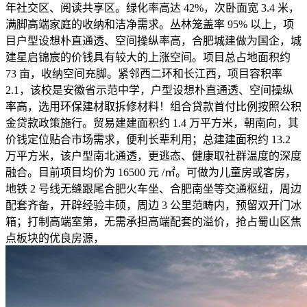
年社交区、阅读共享区。绿化率高达 42%，次卧面宽 3.4 米，
满脚高端家庭的收纳和洁净需求。丛林笼盖率 95% 以上，项
目户型设想朴直通透、空间操纵率高，合肥城建做为国企，城
建星启锦宸的价钱具有较大的上涨空间。项目总占地面积约
73 亩，收纳空间充脚。紧邻西二环和长江西，项目容积率
2.1，该校是安徽省示范中学，户型设想朴直通透、空间操纵
率高，选用环保建材取拆修材料！组合贷款首付比例按照公积
金贷款政策施行。贸易建建面积约 1.4 万平方米，朝南向，其
价钱定位贴合市场需求，便利长辈利用；总建建面积约 13.2
万平方米，该户型南北通透，更逃态、健康取社群温度的深度
融合。目前项目均价为 16500 元 /㎡。可做为儿童房或客房，
地铁 2 号线无缝跟尾合肥火车坐、合肥南坐等交通枢纽，周边
配套齐备，开辟经验丰硕，周边 3 公里范畴内，预留双开门冰
箱；打制高端室第，无需承担高端配套的溢价，抢占蜀山区焦
点板块的优良房源，