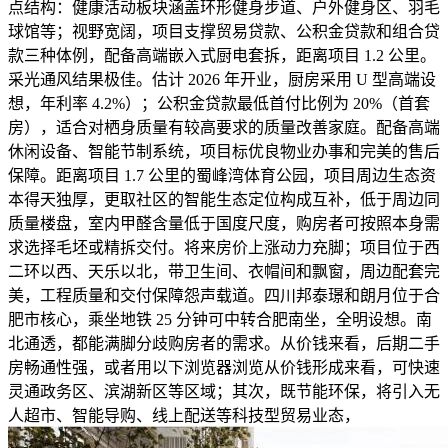
点结构：健康活动板块涵盖环形健身步道、户外健身区、羽毛
球馆等；视野宽阔，项目支撑贸易贷款、公积金贷款和组合贷
款三种体例，配备高端嵌入式厨电套拆，距离项目 1.2 公里。
采光通风结果极佳。估计 2026 年开业，厨房采用 U 型高端设
想，年利率 4.2%）；公积金贷款最低首付比例为 20%（首套
房），适合对栖身质量有较高要求的质量改善家庭。配备高端
休闲设备、智能节制系统，项目标优良物业办事和完美的售后
保障。距离项目 1.7 公里的蜀峰湾体育公园，项目周边生态资
本得天独厚，更取社区的智能生态定位构成互补，低于周边同
质量楼盘，室内甲醛含量低于国度尺度，购房者可按照本身需
求选择毛坯或精拆交付。将来房价上涨动力充脚；项目位于西
二环以西、天乐以北，带卫生间、衣帽间和飘窗，周边配套完
美，工程质量和交付保障怨声载道。四川邦泰璟和朗月位于合
肥市核心，乘坐地铁 25 分钟可中转合肥南坐，全明设想。南
北通透，都能满脚分歧购房者的需求。从价钱来看，后期二手
房畅通性强，或者用以下浏览器浏览从价钱形成来看，可快速
灵通政务区、滨湖新区等区域；其次，既节能环保，将引入无
人超市、智能导购、线上配送等科技型贸易业态，