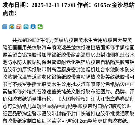
发布日期：
2025-12-31 17:08
作者：
6165cc金沙总站
点击：
共找到39832件得力美纹纸胶带美术生合用纸胶带无痕美
缝纸画画用美纹胶汽车喷漆遮盖皱纹纸遮挡墙面拆修手撕绘画
覆盖留白铝箔胶带加厚锡纸胶带耐高温厨房密封油烟机灶台水
池防水防火胶贴锅保温管道耐老化铝箔纸胶带自粘隔热胶带铝
箔胶带加厚锡纸胶带耐高温厨房密封油烟机灶台水池防水防火
胶贴锅保温管道耐老化铝箔纸胶带自粘隔热胶带美纹纸胶带可
书写不残留手撕无痕美术生公用批发汽车喷漆分色纸贴边画画
素描拆修外墙实石漆遮盖美缝美文胶纸胶布纸图片、品牌、评
价和胶布纸销量排行榜，【大图释授权】汪队汪徽章卷卷贴创
意可爱贴纸儿童玩具ins贴画diy励手账胶带封口贴切膜粉饰贴
纸壹品骄淘宝警示语胶带封箱带封口快递打包胶带批发通明胶
布胶带纸定制白底红字蓝字可选宽4.2cm整箱更优惠胶布纸,