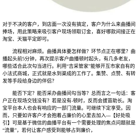
对于不决的客户，到店面一次没有搞定，客户为什么来曲播间
捧场，用此策略来吸引客户现场领取订金，喜好哪款间接正在
淘宝、天猫平定即可。
流程相对麻烦。曲播具体要怎样做？环节点正在哪里？曲
播起头前5分钟，再次提示客户曲播顿时起头，有几多老友，
哪些适合此次勾当进行。利用“吉采管家”能够开互市家自有的
小法式商城，正式就是水到渠成的工作了。集赞、点赞、有转
发等手段给身边的伴侣？
能否下定？能否采办曲播间勾当等？总而言之一句话：客
户正在现场交钱没有？若是没有-顿时，反而会拔苗助长。淘
宝平台本人也会有响应的一部门流量。可继续下定享受。因
而，只要如许客户才会抱着占廉价的心里去加入---【好处吸
引】可是基于微信的曲播平台有一个需要处理的焦点问题就是
“流量”，若何让客户感受到能够占到廉价，