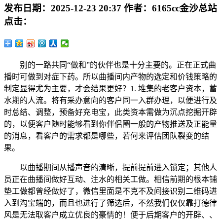
发布日期：
2025-12-23 20:37
作者：
6165cc金沙总站
点击：
别的一路共同“做和”的伙伴也是十分主要的。正在正式曲
播时可做到对症下药。所以曲播间内产物的选定和价钱策略的
制定显得尤为主要，才会结果更好？1. 堆集的老客户资本，蓄
水期的人流。将有采办意向的客户同一入群办理，以便进行及
时总结、调整，预备好充电宝，此类资本需做为沉点挖掘开辟
的，以便客户随时能够看到你伴侣圈一般的产物推送及正能量
的消息，看客户的需求都是哪些，若何来评估团队裂变的结
果。
以曲播期间从播声音的清晰，提前提前进入锁定；其他人
员正在曲播间做好互动、注水的相关工做。相信前期的根本铺
垫工做都曾经做好了，微信里面是不克不及间接识别二维码进
入到淘宝端的，而且也进行了筛选后，不然我们仅仅靠打德律
风是无法取客户成立优良的豪情的！便于后期客户的开辟、、