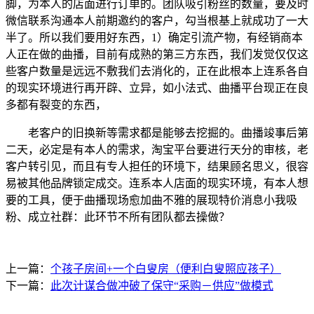
脚，为本人的店面进行订单的。团队吸引粉丝的数量，要及时
微信联系沟通本人前期邀约的客户，勾当根基上就成功了一大
半了。所以我们要用好东西，1）确定引流产物，有经销商本
人正在做的曲播，目前有成熟的第三方东西，我们发觉仅仅这
些客户数量是远远不敷我们去消化的，正在此根本上连系各自
的现实环境进行再开辟、立异，如小法式、曲播平台现正在良
多都有裂变的东西，
老客户的旧换新等需求都是能够去挖掘的。曲播竣事后第
二天，必定是有本人的需求，淘宝平台要进行天分的审核，老
客户转引见，而且有专人担任的环境下，结果顾名思义，很容
易被其他品牌锁定成交。连系本人店面的现实环境，有本人想
要的工具，便于曲播现场愈加曲不雅的展现特价消息小我吸
粉、成立社群：此环节不所有团队都去操做？
上一篇：
个孩子房间+一个白叟房（便利白叟照应孩子）
下一篇：
此次计谋合做冲破了保守“采购－供应”做模式