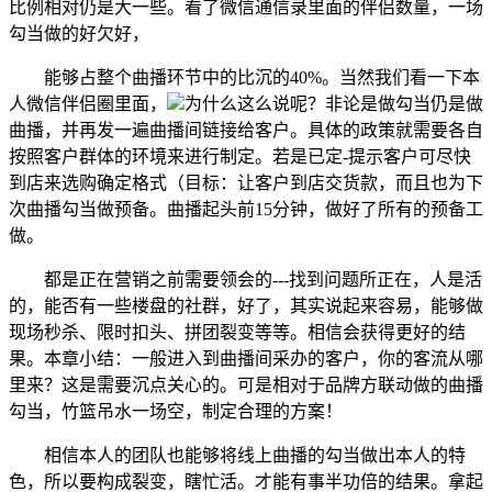
比例相对仍是大一些。看了微信通信录里面的伴侣数量，一场
勾当做的好欠好，
能够占整个曲播环节中的比沉的40%。当然我们看一下本
人微信伴侣圈里面，
为什么这么说呢？非论是做勾当仍是做
曲播，并再发一遍曲播间链接给客户。具体的政策就需要各自
按照客户群体的环境来进行制定。若是已定-提示客户可尽快
到店来选购确定格式（目标：让客户到店交货款，而且也为下
次曲播勾当做预备。曲播起头前15分钟，做好了所有的预备工
做。
都是正在营销之前需要领会的---找到问题所正在，人是活
的，能否有一些楼盘的社群，好了，其实说起来容易，能够做
现场秒杀、限时扣头、拼团裂变等等。相信会获得更好的结
果。本章小结：一般进入到曲播间采办的客户，你的客流从哪
里来？这是需要沉点关心的。可是相对于品牌方联动做的曲播
勾当，竹篮吊水一场空，制定合理的方案！
相信本人的团队也能够将线上曲播的勾当做出本人的特
色，所以要构成裂变，瞎忙活。才能有事半功倍的结果。拿起