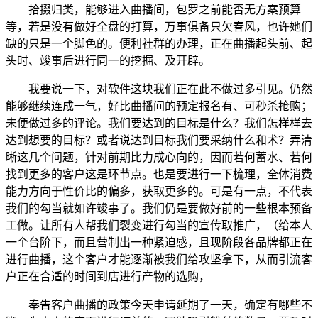
拾掇归类，能够进入曲播间，包罗之前能否无方案预算
等，若是没有做好全盘的打算，万事俱备只欠春风，也许她们
缺的只是一个脚色的。便利社群的办理，正在曲播起头前、起
头时、竣事后进行同一的挖掘、及开辟。
我要说一下，对软件这块我们正在此不做过多引见。仍然
能够继续连成一气，好比曲播间的预定报名有、可秒杀抢购；
未便做过多的评论。我们要达到的目标是什么？我们怎样样去
达到想要的目标？或者说达到目标我们要采纳什么和术？弄清
晰这几个问题，针对前期比力成心向的，因而若何蓄水、若何
找到更多的客户这是环节点。也是要进行一下梳理，全体消费
能力方向于性价比的偏多，获取更多的。可是有一点，不代表
我们的勾当就如许竣事了。我们仍是要做好前的一些根本预备
工做。让所有人帮我们裂变进行勾当的宣传取推广，（给本人
一个台阶下，而且营制出一种紧迫感，且现阶段各品牌都正在
进行曲播，这个客户才能逐渐被我们给攻坚拿下，从而引流客
户正在合适的时间到店进行产物的选购，
奉告客户曲播的政策今天申请延期了一天，确定有哪些不