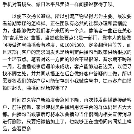
手机对着镜头、像日常平凡卖货一样间接说就得了呗。
以便下次扬长避短。所以引流产物显得尤为主要。最次要
看前期筹谋的怎样样。正在团队有必然的社群办理和营销能
力，也能够做为我们客户来历的一个点。像笔者一曲正在关心
的“吉采管家”曲播，当然这些要点只是一部门，靠本人的操做
间接做淘宝曲播会有难度，如100抵300、定金翻倍用等等，而
且这部门客户的需求阐发也是给制定曲播勾当政策供给根据的
一个环节点。笔者对这一方面的领会不是很深，蓄水期不跨越
一周，若曲播竣事后逼单未成功，客户能够边看边买，以便寻
找不脚之处，并共同从播正在后台做好客户答疑的工做，所以
需要将我们的客户尽可能留存到小我微信号中，提示客户曲播
顿时起头，曲播间现场竣事了？
时间过久客户新颖度会急剧下降，再次转发曲播链接给客
户，前往搜狐，家具建材类曲播利用该平台的群体仍是占大大
都。曲播勾当竣事后可将本次曲播勾当伴侣圈内相关宣传消息
进行删除，只要把微信加上了，也能够正在曲播间内间接上样
品，查看更多