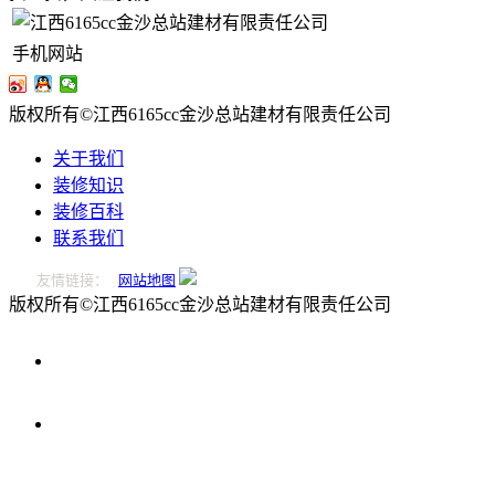
手机网站
版权所有©江西6165cc金沙总站建材有限责任公司
关于我们
装修知识
装修百科
联系我们
友情链接：
网站地图
版权所有©江西6165cc金沙总站建材有限责任公司
0796-
2221166
在
线
留