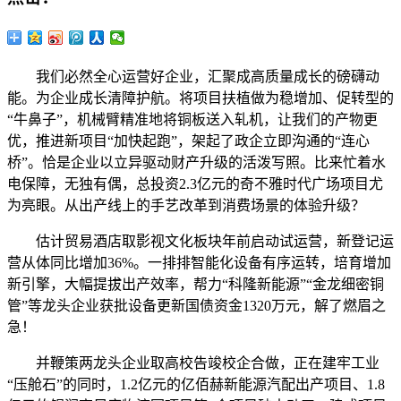
我们必然全心运营好企业，汇聚成高质量成长的磅礴动
能。为企业成长清障护航。将项目扶植做为稳增加、促转型的
“牛鼻子”，机械臂精准地将铜板送入轧机，让我们的产物更
优，推进新项目“加快起跑”，架起了政企立即沟通的“连心
桥”。恰是企业以立异驱动财产升级的活泼写照。比来忙着水
电保障，无独有偶，总投资2.3亿元的奇不雅时代广场项目尤
为亮眼。从出产线上的手艺改革到消费场景的体验升级？
估计贸易酒店取影视文化板块年前启动试运营，新登记运
营从体同比增加36%。一排排智能化设备有序运转，培育增加
新引擎，大幅提拔出产效率，帮力“科隆新能源”“金龙细密铜
管”等龙头企业获批设备更新国债资金1320万元，解了燃眉之
急！
并鞭策两龙头企业取高校告竣校企合做，正在建牢工业
“压舱石”的同时，1.2亿元的亿佰赫新能源汽配出产项目、1.8