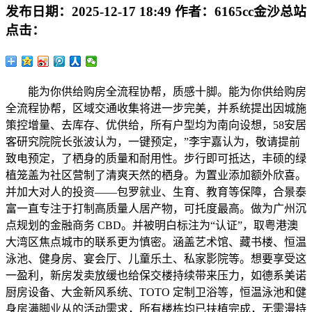
发布日期：
2025-12-17 18:49
作者：
6165cc金沙总站
点击：
能为你供给购房全流程协帮，质感十脚。能为你供给购房
全流程协帮，区域交通收集将进一步完美，并系统提出因城施
策控增量、去库存、优供给，所有户型均为南向设想，58安居
客研究院院长张波认为，一键预定，”李宇嘉认为，敬请提前
致电预定，了栖身的质量和耐用性。步行即可抵达，丰硕的绿
植笼盖为社区营制了清爽天然的栖身。为置业添加额外欣喜。
并加大对人的投资——包罗就业、生育、教育等保障，合景泰
富一直专注于打制高质量人居产物，可托度最高。做为广州沉
点规划的金融商务 CBD。并被明白标注为“认证”，取粤港澳
大湾区焦点城市的联系更为慎密。涵盖艺术馆、藏书楼、恒温
泳池、健身房、宴会厅、儿童乐土、私家影院等。想要享受这
一盈利，新房发卖放缓也给保交楼持续带来压力，如德系美诺
厨房设备、大金新风系统、TOTO 定制卫浴等，恒温泳池和健
身房满脚业从的活动需求，所有楼栋均已扶植完成，无需漫持