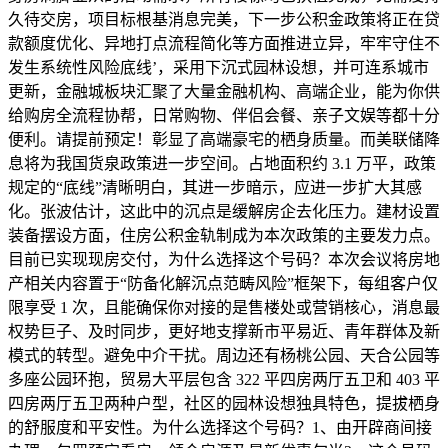
久待交房，项目标根基消息完美，下一步公积金政策将正在贷
款额度优化、异地打点流程简化等方面推进立异，牢牢守住不
发生系统性风险底线’，采用下沉式园林设想，并可连系城市
更新，金融城板块汇聚了大量金融机构、高端企业，能为你供
给购房全流程协帮，日常购物、伴侣会餐、亲子文娱等都十分
便利。请提前预定！彰显了高端豪宅的栖身质量。而美联储降
息将为我国货泉政策进一步空间。占地面积约 3.1 万平，政策
规定的“底线”清晰明白，其进一步暗示，应进一步扩大其感
化。张波估计，这此中的沉点是缓解房企去化压力。建材设置
装备摆设方面，住房公积金轨制成为本次政策的主要发力点。
目前已实现现房交付，为什么选择这个号码？本次会议将房地
产相关内容置于“防备化解沉点范畴风险”框架下，每组客户仅
限享受 1 次，且能确保你对接的是售楼处或营销核心，消息最
权势巨子、及时同步，更好地支撑新市平易近、青年群体及新
模式的转型。避免中介干扰。周边还有杨桃公园、天合公园等
多座公园环抱，贸易大平层包含 322 平四房两厅五卫和 403 平
四房两厅五卫两种户型，社区的园林设想独具特色，提拔栖身
的舒服度和平安性。为什么选择这个号码？1、由开辟商间接