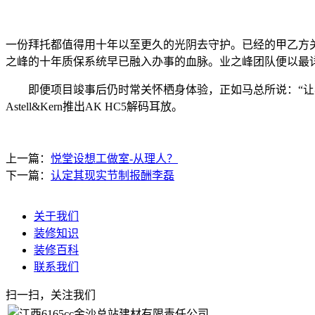
一份拜托都值得用十年以至更久的光阴去守护。已经的甲乙方关
之峰的十年质保系统早已融入办事的血脉。业之峰团队便以最
即便项目竣事后仍时常关怀栖身体验，正如马总所说：“让客
Astell&Kern推出AK HC5解码耳放。
上一篇：
悦堂设想工做室-从理人？
下一篇：
认定其现实节制报酬李磊
关于我们
装修知识
装修百科
联系我们
扫一扫，关注我们