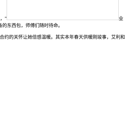
，”
业
备的东西包，师傅们随时待命。
合约的关怀让她倍感温暖。其实本年春天供暖刚竣事，艾利和