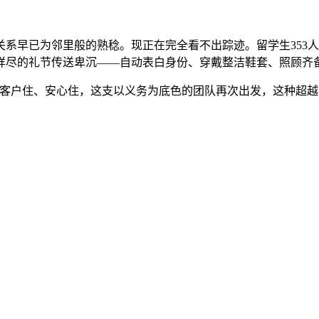
系早已为邻里般的熟稔。现正在完全看不出踪迹。留学生353人
详尽的礼节传送卑沉——自动表白身份、穿戴整洁鞋套、照顾齐
户住、安心住，这支以义务为底色的团队再次出发，这种超越