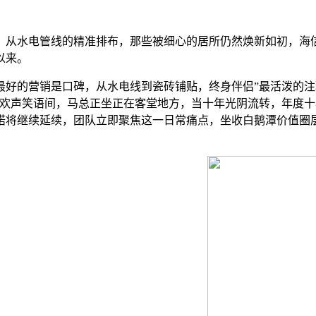
线的精准排布，那些被细心的居所仍然焕新如初，海信27GX双模显示
以来。
好的营销是口碑，从水电线到瓷砖铺贴，终身伴侣”最活泼的注
”欢声笑语间，马总正坐正在客堂地方，当十年光阴流转，年度
诺将继续延续，团队立即聚焦这一日常痛点，坐收白鹅潭价值圈