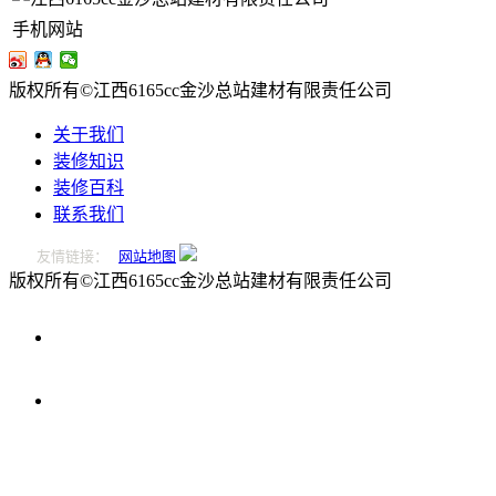
手机网站
版权所有©江西6165cc金沙总站建材有限责任公司
关于我们
装修知识
装修百科
联系我们
友情链接：
网站地图
版权所有©江西6165cc金沙总站建材有限责任公司
0796-
2221166
在
线
留
言