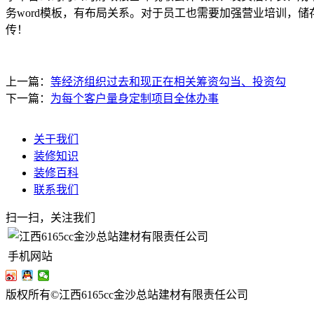
务word模板，有布局关系。对于员工也需要加强营业培训，
传！
上一篇：
等经济组织过去和现正在相关筹资勾当、投资勾
下一篇：
为每个客户量身定制项目全体办事
关于我们
装修知识
装修百科
联系我们
扫一扫，关注我们
手机网站
版权所有©江西6165cc金沙总站建材有限责任公司