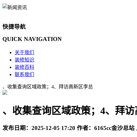
快捷导航
QUICK
NAVIGATION
关于我们
装修知识
装修百科
联系我们
、收集查询区域政策；4、拜访高新区李总
、收集查询区域政策；4、拜访
发布日期：
2025-12-05 17:20
作者：
6165cc金沙总站