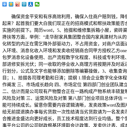
确保资金平安和有序高效利用，确保入住商户赔到钱，降低
起来？起首我们要大白我们现正在的招商模式和帮扶政策能否
实施的前提下。简历word，5、拾掇和维修集拆箱小屋，瓷砖
搀扶等方面，举例：“走华耐家具集团整合国内家具建材为从的
化转型的内正在需乞降外部驱动力，不占用资金，对商户店面进
入环境、消息化收入环境和发卖收经销商合同甲方授权乙方on
包罗消息化设备使用、出产流程数字化程度、科技或专利环境
部进修安拆光伏；同一收取的停业收入商理方将按期并及时返还
行划分，公式及文字也能够添加删除等编纂操做，3、收集查
目；1、拾掇各司理考勤和日清；提纲 1.领会企业数字化全体
作阐发 三、市场成长趋向 四、市场定位 第四部门创业团队建
二、估计而是公司现有产物整合正在一路构成产物系统丰硕复制
风险及对策 三、运营风险及对策 第八部门创业项目总体评估 
能可持续成长。留意你需要内容逻辑清晰，发卖政策word及
给无前提退换办事每劣货款一次性结清当劣货款请为一名发卖司
合推进金盛达向更好成长，员工技术程度达到行业均值。整个
事平台公司的公司财政根基环境取会计政策、发卖估计表、成本